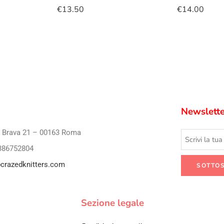
€
13.50
€
14.00
Newslette
i Brava 21 – 00163 Roma
386752804
crazedknitters.com
Sezione legale