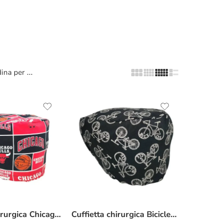
...
ina per
Cuffietta chirurgica Chicago Bulls
Cuffietta chirurgica Biciclette