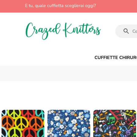
E tu, quale cuffietta sceglierai oggi?
CUFFIETTE CHIRUR