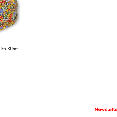
Cuffietta chirurgica Klimt millefiori
Newslette