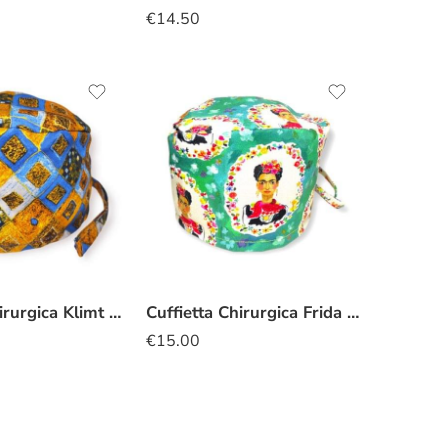
€
14.50
Cuffietta Chirurgica Klimt diamanti oro cobalto
Cuffietta Chirurgica Frida Khalo verde
€
15.00