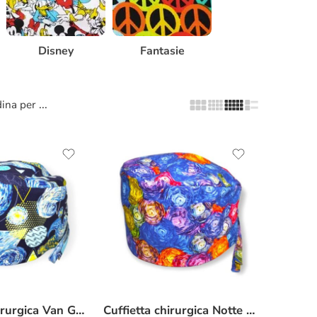
Disney
Fantasie
...
ina per
Cuffietta chirurgica Van Gogh geometrie
Cuffietta chirurgica Notte Stellata colorata