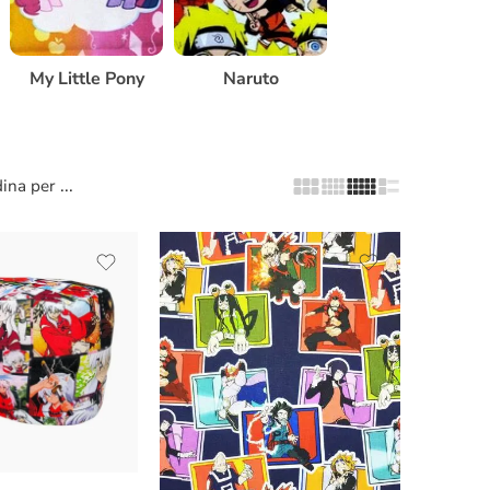
My Little Pony
Naruto
...
ina per