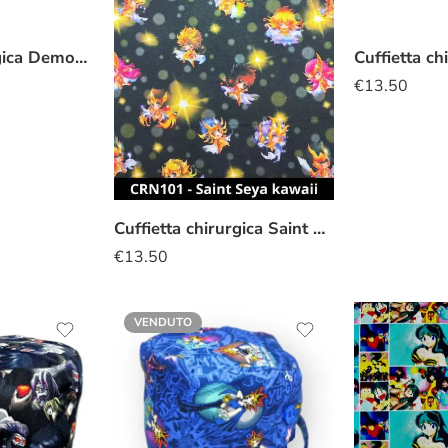
Cuffietta chirurgica Demon slayer
€
13.50
Cuffietta chirurgica Saint Seya kawaii
€
13.50
VENDUTO