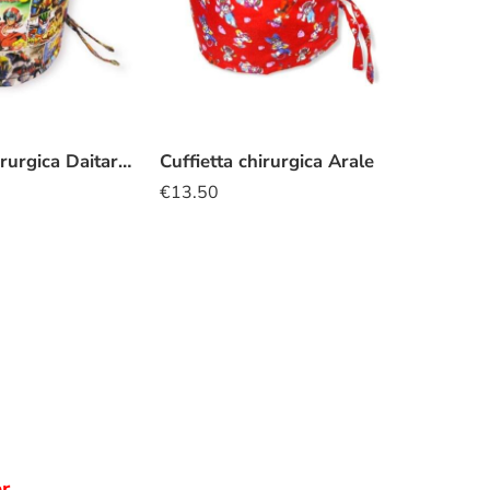
Cuffietta chirurgica Daitarn 3 Daltanius
Cuffietta chirurgica Arale
€
13.50
r