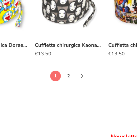
Cuffietta chirurgica Doraemon giallo
Cuffietta chirurgica Kaonashi
€
13.50
€
13.50
1
2
Newslette