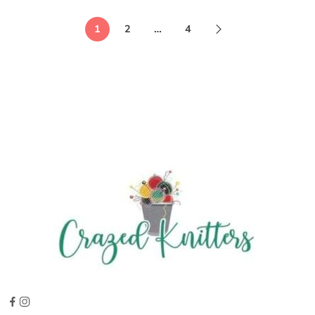
1
2
…
4