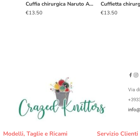
Cuffia chirurgica Naruto Akatsuki
€
13.50
€
13.50
Via d
+393
info@
Modelli, Taglie e Ricami
Servizio Clienti