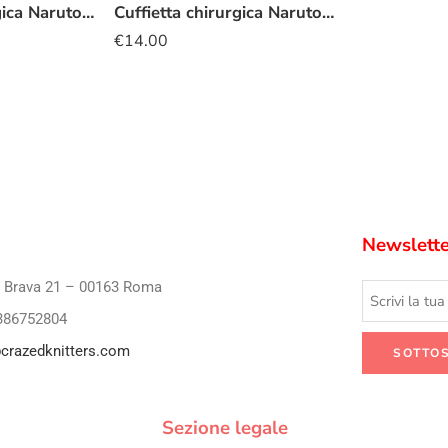
Cuffietta chirurgica Naruto kawaii
Cuffietta chirurgica Naruto nuvola rossa
€
14.00
Newslette
i Brava 21 – 00163 Roma
386752804
crazedknitters.com
Sezione legale