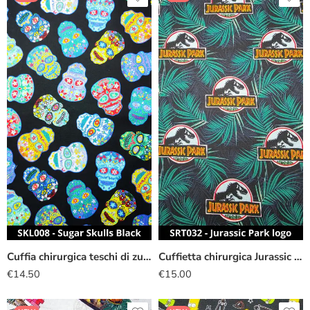
Cuffia chirurgica teschi di zucchero
Cuffietta chirurgica Jurassic Park logo
€
14.50
€
15.00