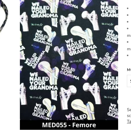
m
m
M
Se
sc
Ta