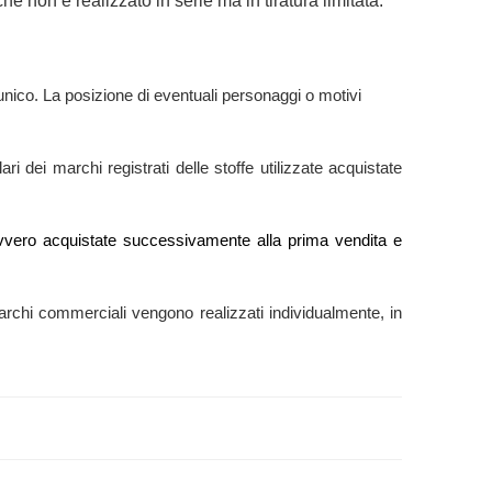
e non è realizzato in serie ma in tiratura limitata.
nico. La posizione di eventuali personaggi o motivi
ri dei marchi registrati delle stoffe utilizzate acquistate
e” ovvero acquistate successivamente alla prima vendita e
ti marchi commerciali vengono realizzati individualmente, in