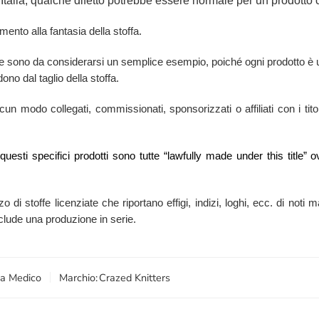
Italia, qualche difetto potrebbe essere normale per un prodotto ch
mento alla fantasia della stoffa.
ore sono da considerarsi un semplice esempio, poiché ogni prodotto è u
ono dal taglio della stoffa.
n modo collegati, commissionati, sponsorizzati o affiliati con i titola
i questi specifici prodotti sono tutte “lawfully made under this titl
zzo di stoffe licenziate che riportano effigi, indizi, loghi, ecc. di no
esclude una produzione in serie.
a Medico
Marchio:
Crazed Knitters