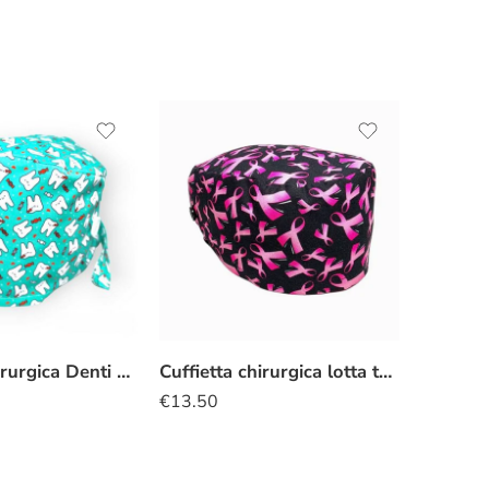
Cuffietta chirurgica Denti verde
Cuffietta chirurgica lotta tumore seno
€
13.50