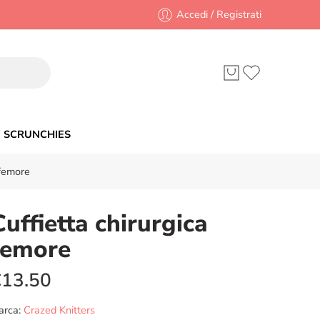
Accedi / Registrati
SCRUNCHIES
 femore
Cuffietta chirurgica
femore
€
13.50
arca:
Crazed Knitters