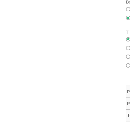
Bo
Ti
P
P
T