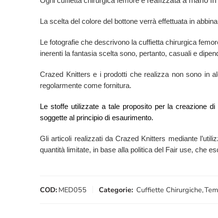
realizzata a mano in 
Ogni cuffietta chirurgica femore è
La scelta del colore del bottone verrà effettuata in abbina
Le fotografie che descrivono la cuffietta chirurgica fem
inerenti la fantasia scelta sono, pertanto, casuali e dipend
Crazed Knitters e i prodotti che realizza non sono in alcu
regolarmente come fornitura.
Le stoffe utilizzate a tale proposito per la creazione d
soggette al principio di esaurimento.
Gli articoli realizzati da Crazed Knitters mediante l’utili
quantità limitate, in base alla politica del Fair use, che 
COD:
MED055
Categorie:
Cuffiette Chirurgiche
,
Tem