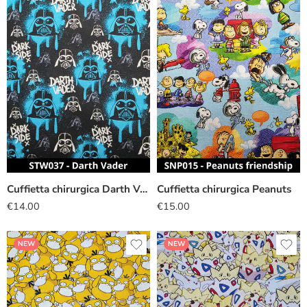
Cuffietta chirurgica Darth Vader nero
Cuffietta chirurgica Peanuts
€
14.00
€
15.00
NEW
NEW