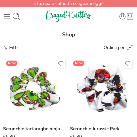
E tu, quale cuffietta sceglierai oggi?
Shop
Filtri
Ordina per
NEW
NEW
Scrunchie tartarughe ninja
Scrunchie Jurassic Park
€
5.90
€
5.90