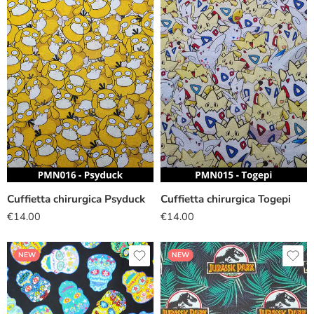
Cuffietta chirurgica Psyduck
Cuffietta chirurgica Togepi
€
14.00
€
14.00
NEW
NEW