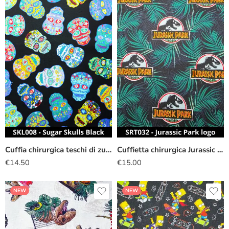
Cuffia chirurgica teschi di zucchero
Cuffietta chirurgica Jurassic Park logo
€
14.50
€
15.00
NEW
NEW