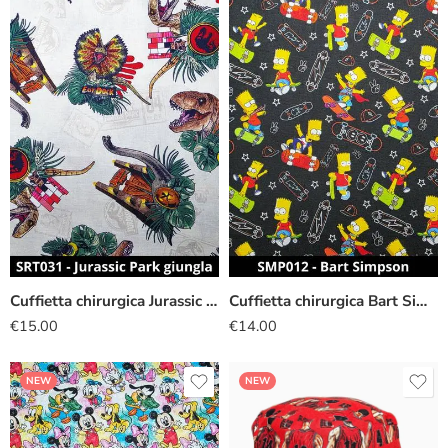
Cuffietta chirurgica Jurassic Park giungla
Cuffietta chirurgica Bart Simpson
€
15.00
€
14.00
NEW
NEW