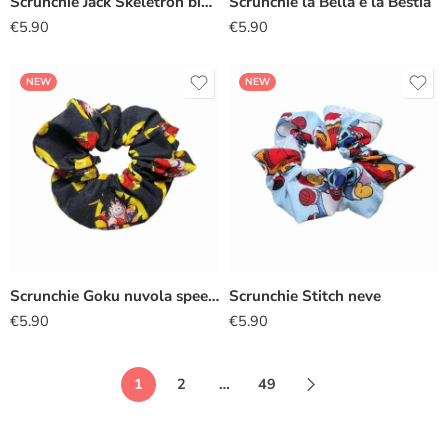
Scrunchie Jack Skeletron bianco
Scrunchie la Bella e la Bestia
€
5.90
€
5.90
NEW
NEW
Scrunchie Goku nuvola speedy
Scrunchie Stitch neve
€
5.90
€
5.90
1
2
…
49