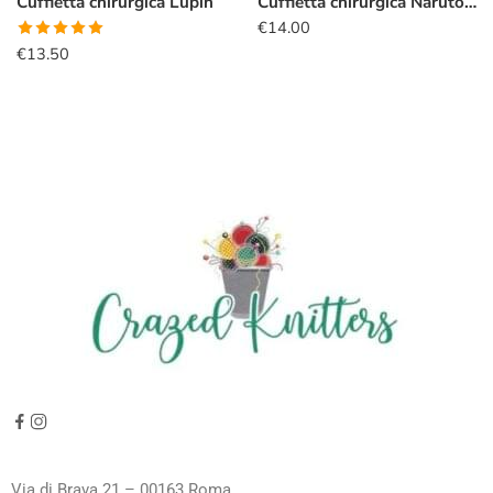
Cuffietta chirurgica Lupin
Cuffietta chirurgica Naruto nuvola rossa
€
14.00
Valutato
€
13.50
5.00
su 5
Via di Brava 21 – 00163 Roma