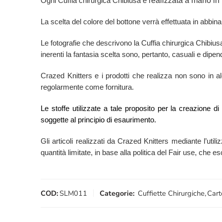
realizzata a mano in 
Ogni Cuffia chirurgica Chibiusa è
La scelta del colore del bottone verrà effettuata in abbina
Le fotografie che descrivono la Cuffia chirurgica Chibiu
inerenti la fantasia scelta sono, pertanto, casuali e dipend
Crazed Knitters e i prodotti che realizza non sono in alcu
regolarmente come fornitura.
Le stoffe utilizzate a tale proposito per la creazione d
soggette al principio di esaurimento.
Gli articoli realizzati da Crazed Knitters mediante l’utili
quantità limitate, in base alla politica del Fair use, che 
COD:
SLM011
Categorie:
Cuffiette Chirurgiche
,
Cart