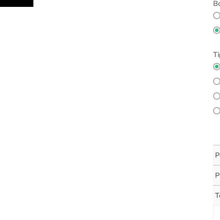
Bo
Ti
P
P
T