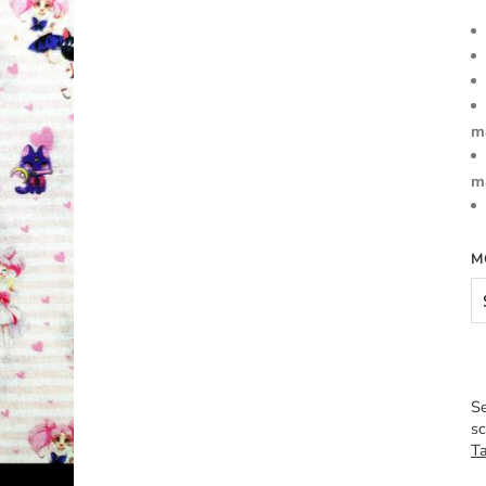
m
m
M
Se
sc
Ta