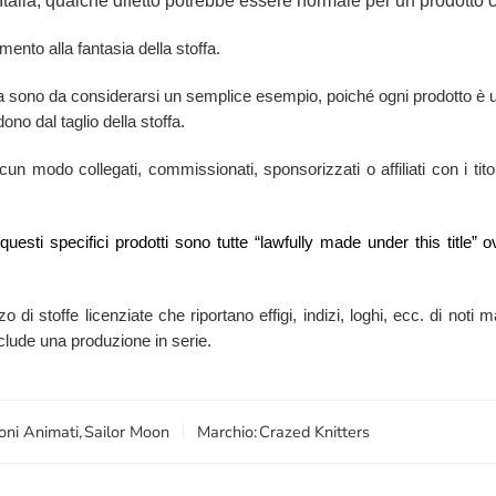
Italia, qualche difetto potrebbe essere normale per un prodotto ch
mento alla fantasia della stoffa.
sa sono da considerarsi un semplice esempio, poiché ogni prodotto è u
ono dal taglio della stoffa.
n modo collegati, commissionati, sponsorizzati o affiliati con i titola
i questi specifici prodotti sono tutte “lawfully made under this titl
zzo di stoffe licenziate che riportano effigi, indizi, loghi, ecc. di no
esclude una produzione in serie.
oni Animati
,
Sailor Moon
Marchio:
Crazed Knitters