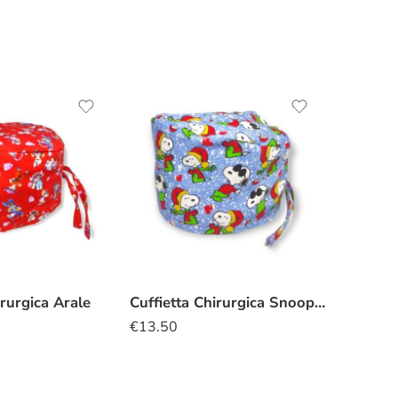
irurgica Arale
Cuffietta Chirurgica Snoopy natalizia azzurro
€
13.50