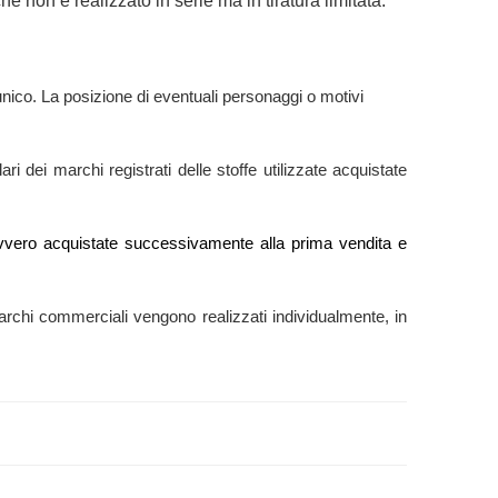
e non è realizzato in serie ma in tiratura limitata.
nico. La posizione di eventuali personaggi o motivi
ri dei marchi registrati delle stoffe utilizzate acquistate
e” ovvero acquistate successivamente alla prima vendita e
ti marchi commerciali vengono realizzati individualmente, in