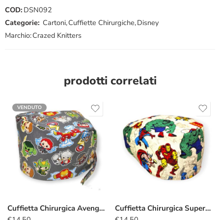
COD:
DSN092
Categorie:
Cartoni
,
Cuffiette Chirurgiche
,
Disney
Marchio:
Crazed Knitters
prodotti correlati
VENDUTO
Cuffietta Chirurgica Avengers Kawaii grigio
Cuffietta Chirurgica Supereroi old style
€
14.50
€
14.50