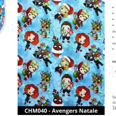
m
m
M
Se
sc
Ta