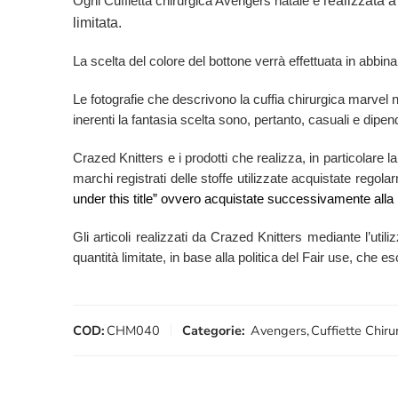
realizzata a
Ogni Cuffietta chirurgica Avengers natale è
limitata.
La scelta del colore del bottone verrà effettuata in abbina
Le fotografie che descrivono la cuffia chirurgica marvel
inerenti la fantasia scelta sono, pertanto, casuali e dipend
Crazed Knitters e i prodotti che realizza, in particolare l
marchi registrati delle stoffe utilizzate acquistate rego
under this title” ovvero acquistate successivamente alla 
Gli articoli realizzati da Crazed Knitters mediante l’utili
quantità limitate, in base alla politica del Fair use, che 
COD:
CHM040
Categorie:
Avengers
,
Cuffiette Chiru