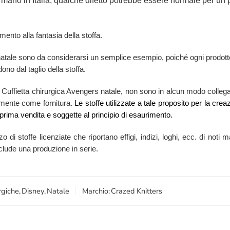
 mano in Italia, qualche difetto potrebbe essere normale per un p
mento alla fantasia della stoffa.
 natale sono da considerarsi un semplice esempio, poiché ogni prodotto
ono dal taglio della stoffa.
a Cuffietta chirurgica Avengers natale, non sono in alcun modo collegati,
larmente come fornitura.
Le stoffe utilizzate a tale proposito per la crea
prima vendita e soggette al principio di esaurimento.
zzo di stoffe licenziate che riportano effigi, indizi, loghi, ecc. di no
esclude una produzione in serie.
rgiche
,
Disney
,
Natale
Marchio:
Crazed Knitters