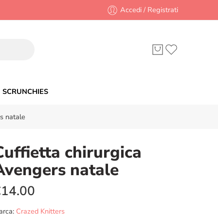
Accedi / Registrati
SCRUNCHIES
s natale
Cuffietta chirurgica
Avengers natale
€
14.00
arca:
Crazed Knitters