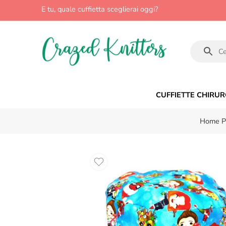
E tu, quale cuffietta sceglierai oggi?
CUFFIETTE CHIRUR
Home P