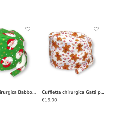
Cuffietta Chirurgica Babbo Natale verde
Cuffietta chirurgica Gatti pan di zenzero
€
15.00