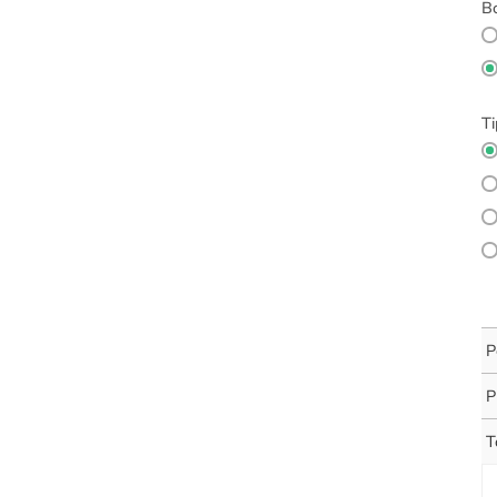
Bo
Ti
P
P
T