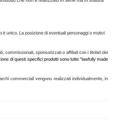
rodotto che non è realizzato in serie ma in tiratura
 è unico. La posizione di eventuali personaggi o motivi
 commissionati, sponsorizzati o affiliati con i titolari dei
zione di questi specifici prodotti sono tutte “lawfully made
ti marchi commerciali vengono realizzati individualmente, in