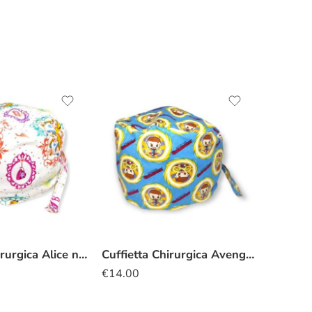
Cuffietta chirurgica Alice nel Paese delle Meraviglie tè
Cuffietta Chirurgica Avengers Doctor Strange
€
14.00