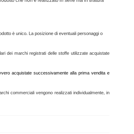
odotto che non è realizzato in serie ma in tiratura
odotto è unico. La posizione di eventuali personaggi o
ri dei marchi registrati delle stoffe utilizzate acquistate
e” ovvero acquistate successivamente alla prima vendita e
ti marchi commerciali vengono realizzati individualmente, in