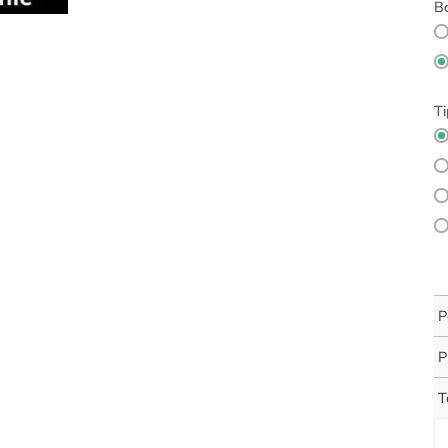
Bo
Ti
P
P
T