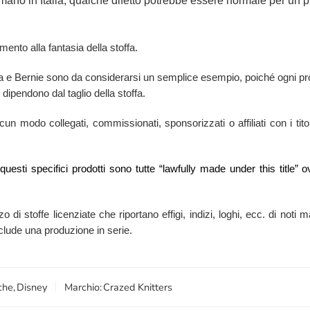
 mano in Italia, qualche difetto potrebbe essere normale per un pr
mento alla fantasia della stoffa.
nca e Bernie sono da considerarsi un semplice esempio, poiché ogni pr
 dipendono dal taglio della stoffa.
n modo collegati, commissionati, sponsorizzati o affiliati con i titola
i questi specifici prodotti sono tutte “lawfully made under this titl
zzo di stoffe licenziate che riportano effigi, indizi, loghi, ecc. di no
esclude una produzione in serie.
che
,
Disney
Marchio:
Crazed Knitters