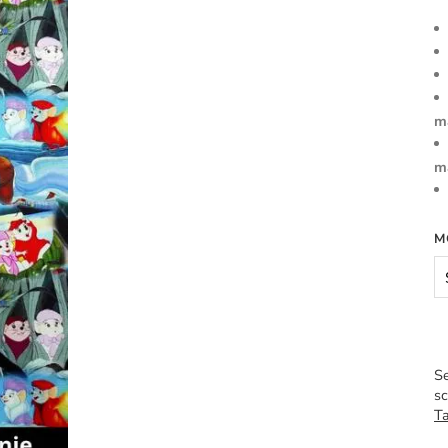
m
m
M
Se
sc
Ta