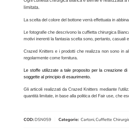
realizzata a
Ogni cuffietta chirurgica Bianca e Bernie è
limitata.
La scelta del colore del bottone verrà effettuata in abbina
Le fotografie che descrivono la cuffietta chirurgica Bia
motivi inerenti la fantasia scelta sono, pertanto, casuali e
Crazed Knitters e i prodotti che realizza non sono in alcu
regolarmente come fornitura.
Le stoffe utilizzate a tale proposito per la creazione d
soggette al principio di esaurimento.
Gli articoli realizzati da Crazed Knitters mediante l’utili
quantità limitate, in base alla politica del Fair use, che 
COD:
DSN059
Categorie:
Cartoni
,
Cuffiette Chirurgi