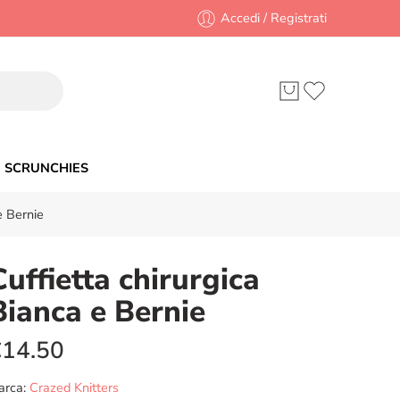
Accedi / Registrati
SCRUNCHIES
e Bernie
Cuffietta chirurgica
Bianca e Bernie
€
14.50
arca:
Crazed Knitters