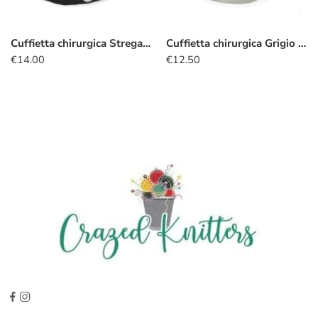
Cuffietta chirurgica Stregatto silhouette nero
Cuffietta chirurgica Grigio perla
€
14.00
€
12.50