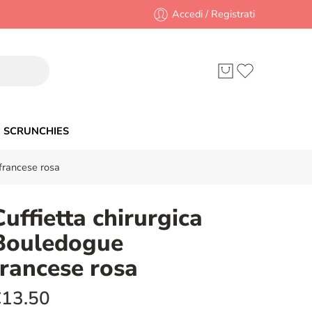
Accedi / Registrati
SCRUNCHIES
francese rosa
Cuffietta chirurgica
Bouledogue
francese rosa
€
13.50