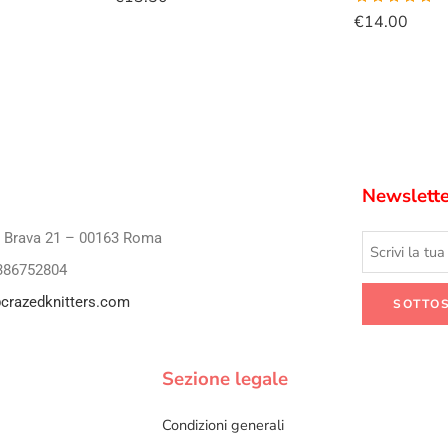
Valutato
€
14.00
5.00
su 5
Newslette
i Brava 21 – 00163 Roma
386752804
crazedknitters.com
Sezione legale
Condizioni generali