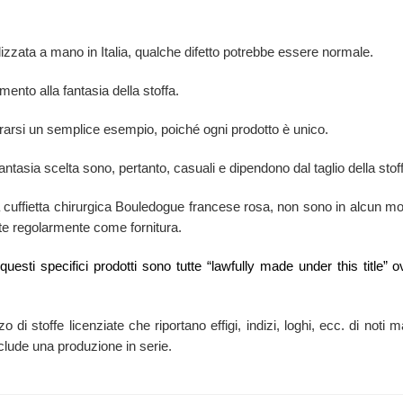
lizzata a mano in Italia, qualche difetto potrebbe essere normale.
mento alla fantasia della stoffa.
erarsi un semplice esempio, poiché ogni prodotto è unico.
antasia scelta sono, pertanto, casuali e dipendono dal taglio della stof
la cuffietta chirurgica Bouledogue francese rosa, non sono in alcun mod
state regolarmente come fornitura.
i questi specifici prodotti sono tutte “lawfully made under this titl
zzo di stoffe licenziate che riportano effigi, indizi, loghi, ecc. di no
esclude una produzione in serie.