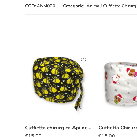
COD:
ANM020
Categorie:
Animali
,
Cuffiette Chirurg
Cuffietta chirurgica Api nero
€
15.00
€
15.00