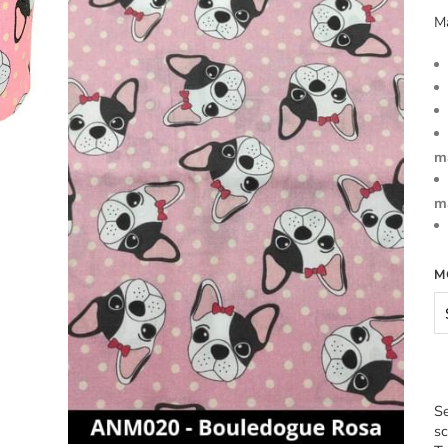
M
m
m
M
Se
sc