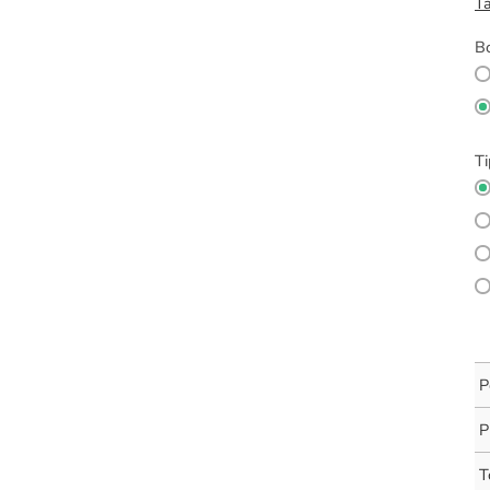
Ta
Bo
Ti
P
P
T