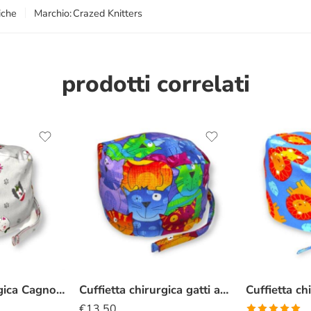
iche
Marchio:
Crazed Knitters
prodotti correlati
Cuffietta Chirurgica Cagnolini natalizi
Cuffietta chirurgica gatti arcobaleno
€
13.50