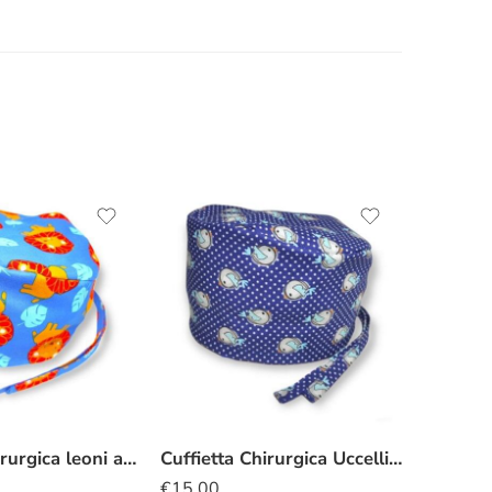
Cuffietta chirurgica leoni arancio
Cuffietta Chirurgica Uccellini
€
15.00