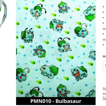
m
m
M
Se
sc
Ta