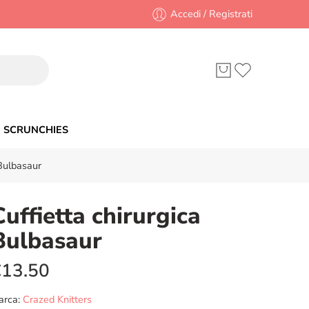
Accedi / Registrati
SCRUNCHIES
 Bulbasaur
Cuffietta chirurgica
Bulbasaur
€
13.50
arca:
Crazed Knitters