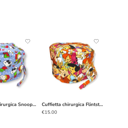
Cuffietta Chirurgica Snoopy natalizia azzurro
Cuffietta chirurgica Flintstones
€
15.00