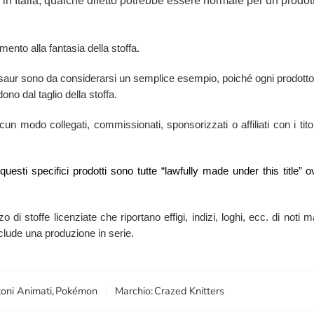
in Italia, qualche difetto potrebbe essere normale per un prodott
mento alla fantasia della stoffa.
basaur sono da considerarsi un semplice esempio, poiché ogni prodotto
ono dal taglio della stoffa.
n modo collegati, commissionati, sponsorizzati o affiliati con i titola
i questi specifici prodotti sono tutte “lawfully made under this titl
zzo di stoffe licenziate che riportano effigi, indizi, loghi, ecc. di no
esclude una produzione in serie.
oni Animati
,
Pokémon
Marchio:
Crazed Knitters