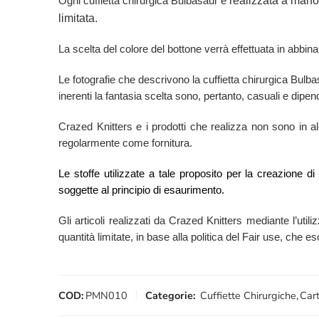
realizzata a mano 
Ogni cuffietta chirurgica Bulbasaur è
limitata.
La scelta del colore del bottone verrà effettuata in abbina
Le fotografie che descrivono la cuffietta chirurgica Bul
inerenti la fantasia scelta sono, pertanto, casuali e dipend
Crazed Knitters e i prodotti che realizza non sono in alcu
regolarmente come fornitura.
Le stoffe utilizzate a tale proposito per la creazione d
soggette al principio di esaurimento.
Gli articoli realizzati da Crazed Knitters mediante l’utili
quantità limitate, in base alla politica del Fair use, che 
COD:
PMN010
Categorie:
Cuffiette Chirurgiche
,
Cart