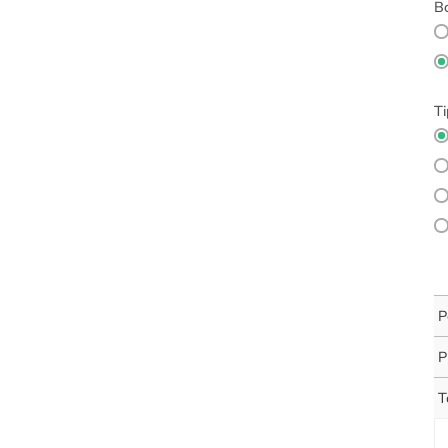
Bo
Ti
P
P
T