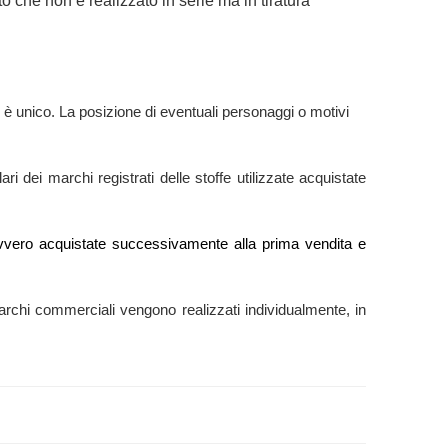
o che non è realizzato in serie ma in tiratura
 è unico. La posizione di eventuali personaggi o motivi
ri dei marchi registrati delle stoffe utilizzate acquistate
e” ovvero acquistate successivamente alla prima vendita e
ti marchi commerciali vengono realizzati individualmente, in