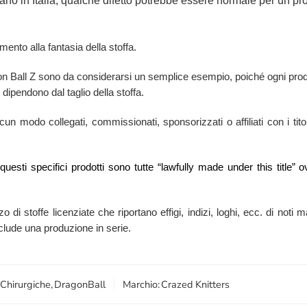
ano in Italia, qualche difetto potrebbe essere normale per un pro
mento alla fantasia della stoffa.
gon Ball Z sono da considerarsi un semplice esempio, poiché ogni prod
 dipendono dal taglio della stoffa.
n modo collegati, commissionati, sponsorizzati o affiliati con i titola
i questi specifici prodotti sono tutte “lawfully made under this titl
zzo di stoffe licenziate che riportano effigi, indizi, loghi, ecc. di no
esclude una produzione in serie.
 Chirurgiche
,
DragonBall
Marchio:
Crazed Knitters