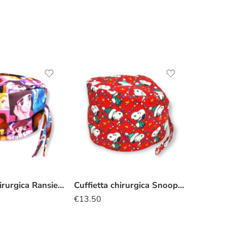
Cuffietta Chirurgica Ransie la strega
Cuffietta chirurgica Snoopy luci natalizie
€
13.50