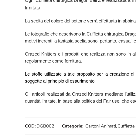
realizzata a m
Ogni Cuffietta chirurgica Dragon Ball Z è
limitata.
La scelta del colore del bottone verrà effettuata in abbina
Le fotografie che descrivono la Cuffietta chirurgica Dra
motivi inerenti la fantasia scelta sono, pertanto, casuali e
Crazed Knitters e i prodotti che realizza non sono in alcu
regolarmente come fornitura.
Le stoffe utilizzate a tale proposito per la creazione d
soggette al principio di esaurimento.
Gli articoli realizzati da Crazed Knitters mediante l’utili
quantità limitate, in base alla politica del Fair use, che 
COD:
DGB002
Categorie:
Cartoni Animati
,
Cuffiette