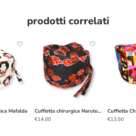
prodotti correlati
gica Mafalda
Cuffietta chirurgica Naruto nuvola rossa
€
14.00
€
13.50