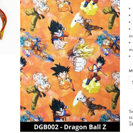
m
m
M
Se
sc
Ta