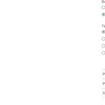
Bo
Ti
P
P
T