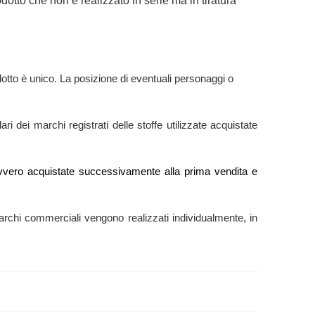
dotto che non è realizzato in serie ma in tiratura
otto è unico. La posizione di eventuali personaggi o
ri dei marchi registrati delle stoffe utilizzate acquistate
e” ovvero acquistate successivamente alla prima vendita e
ti marchi commerciali vengono realizzati individualmente, in