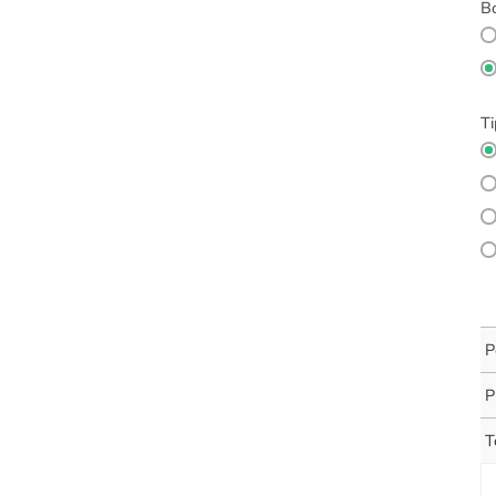
Bo
Ti
P
P
T