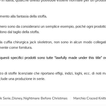
in Italia, qualche difetto potrebbe essere normale per un prodott
mento alla fantasia della stoffa.
k nero sono da considerarsi un semplice esempio, poiché ogni prodotto
ono dal taglio della stoffa.
la cuffia chirurgica jack skeletron, non sono in alcun modo collegati, 
armente come fornitura.
i questi specifici prodotti sono tutte “lawfully made under this titl
zzo di stoffe licenziate che riportano effigi, indizi, loghi, ecc. di no
esclude una produzione in serie.
k Serie
,
Disney
,
Nightmare Before Christmas
Marchio:
Crazed Knitt