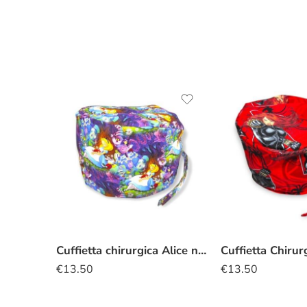
Cuffietta chirurgica Alice nel Paese delle Meraviglie viola
€
13.50
€
13.50