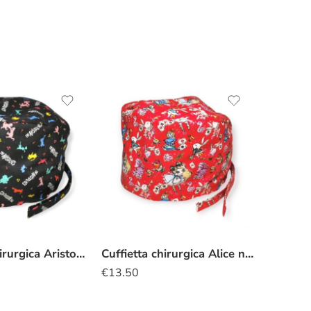
Cuffietta Chirurgica Aristogatti all that jazz
Cuffietta chirurgica Alice nel Paese delle Meraviglie rosso
€
13.50