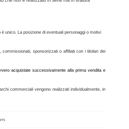
o che non è realizzato in serie ma in tiratura
 è unico. La posizione di eventuali personaggi o motivi
commissionati, sponsorizzati o affiliati con i titolari dei
e” ovvero acquistate successivamente alla prima vendita e
ti marchi commerciali vengono realizzati individualmente, in
ers