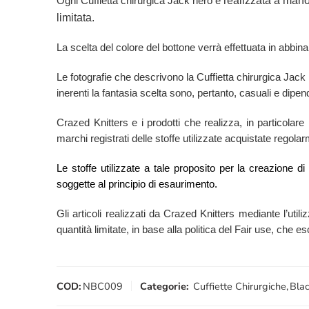
realizzata a mano 
Ogni Cuffietta chirurgica Jack nero è
limitata.
La scelta del colore del bottone verrà effettuata in abbina
Le fotografie che descrivono la Cuffietta chirurgica Jac
inerenti la fantasia scelta sono, pertanto, casuali e dipend
Crazed Knitters e i prodotti che realizza, in particolare 
marchi registrati delle stoffe utilizzate acquistate regol
Le stoffe utilizzate a tale proposito per la creazione d
soggette al principio di esaurimento.
Gli articoli realizzati da Crazed Knitters mediante l’utili
quantità limitate, in base alla politica del Fair use, che 
COD:
NBC009
Categorie:
Cuffiette Chirurgiche
,
Blac