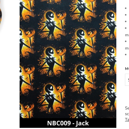
m
m
M
Se
sc
Ta