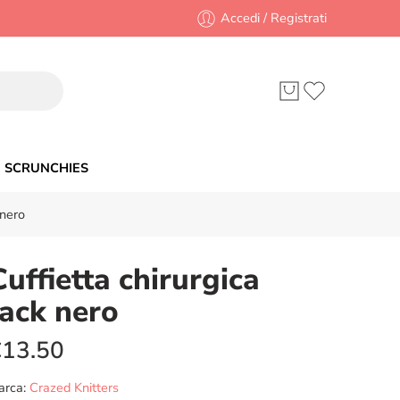
Accedi / Registrati
SCRUNCHIES
 nero
Cuffietta chirurgica
Jack nero
€
13.50
arca:
Crazed Knitters