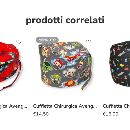
prodotti correlati
VENDUTO
Cuffietta Chirurgica Avengers Vedova nera
Cuffietta Chirurgica Avengers Kawaii grigio
€
14.50
€
16.00