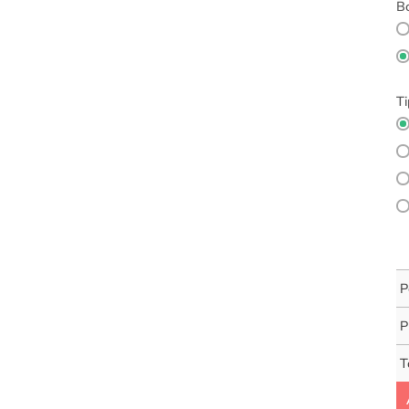
Bo
Ti
P
P
T