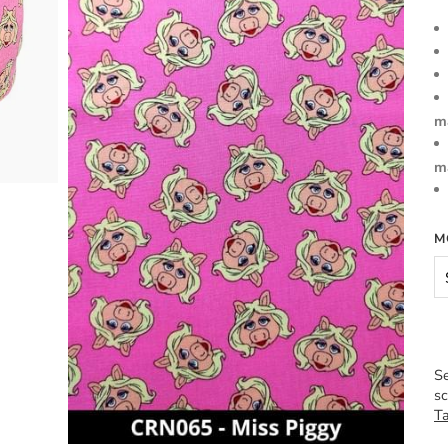
m
m
M
Se
sc
Ta