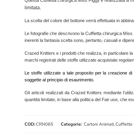
realizzata a m
Questa Cuffietta chirurgica Miss Piggy è
limitata.
La scelta del colore del bottone verrà effettuata in abbina
Le fotografie che descrivono la Cuffietta chirurgica Mis
inerenti la fantasia scelta sono, pertanto, casuali e dipend
Crazed Knitters e i prodotti che realizza, in particolare l
marchi registrati delle stoffe utilizzate acquistate regol
Le stoffe utilizzate a tale proposito per la creazione d
soggette al principio di esaurimento.
Gli articoli realizzati da Crazed Knitters mediante l’utili
quantità limitate, in base alla politica del Fair use, che 
COD:
CRN065
Categorie:
Cartoni Animati
,
Cuffiette