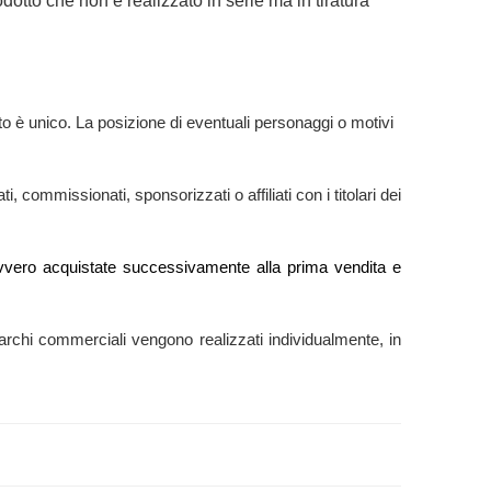
dotto che non è realizzato in serie ma in tiratura
o è unico. La posizione di eventuali personaggi o motivi
 commissionati, sponsorizzati o affiliati con i titolari dei
e” ovvero acquistate successivamente alla prima vendita e
ti marchi commerciali vengono realizzati individualmente, in