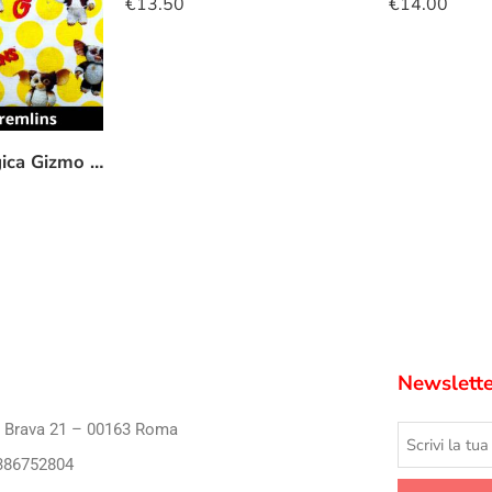
€
13.50
€
14.00
Cuffietta chirurgica Gizmo gremlins
Newslette
i Brava 21 – 00163 Roma
386752804