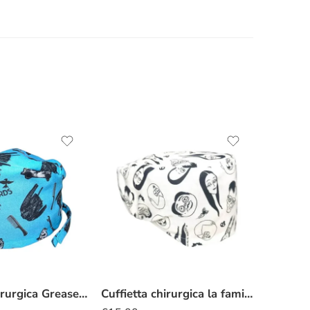
Cuffietta chirurgica Grease Birds
Cuffietta chirurgica la famiglia Addams