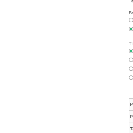
Ta
Bo
Ti
P
P
T