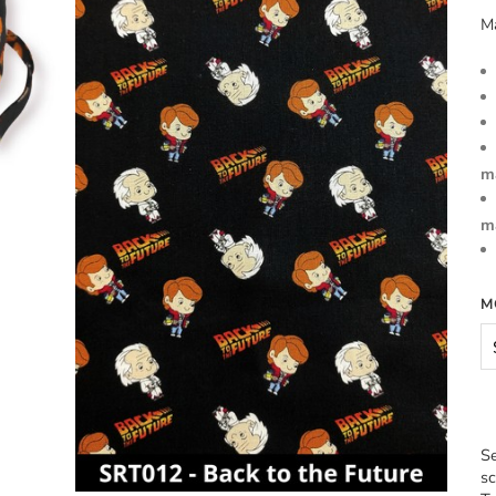
M
m
m
M
Se
sc