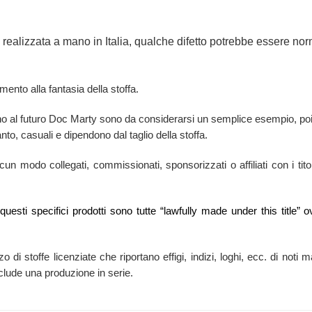
realizzata a mano in Italia, qualche difetto potrebbe essere nor
è
mento alla fantasia della stoffa.
orno al futuro Doc Marty sono da considerarsi un semplice esempio, poi
nto, casuali e dipendono dal taglio della stoffa.
n modo collegati, commissionati, sponsorizzati o affiliati con i titola
i questi specifici prodotti sono tutte “lawfully made under this titl
zzo di stoffe licenziate che riportano effigi, indizi, loghi, ecc. di no
esclude una produzione in serie.