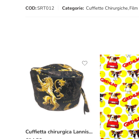
COD:
SRT012
Categorie:
Cuffiette Chirurgiche
,
Film
Cuffietta chirurgica Lannister