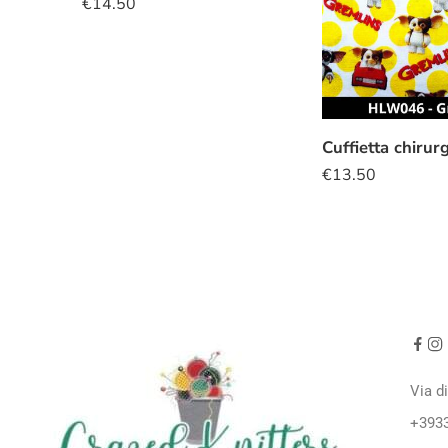
€
14.50
€
13.50
Via d
+393