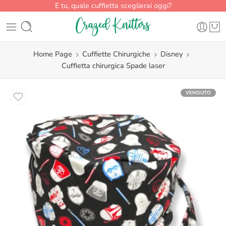
E tu, quale cuffietta sceglierai oggi?
Home Page
Cuffiette Chirurgiche
Disney
Cuffietta chirurgica Spade laser
VENDUTO