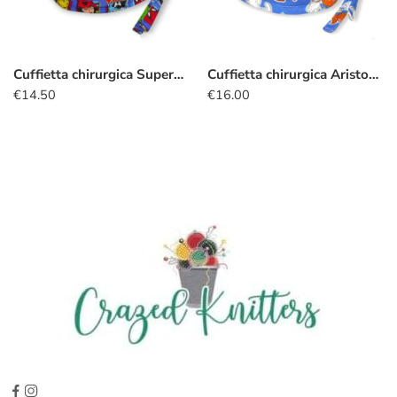
Cuffietta chirurgica Supereroi badge blu
Cuffietta chirurgica Aristogatti Duchessa Romeo
€
14.50
€
16.00