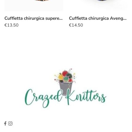
Cuffietta chirurgica supereroi kawaii strisce
Cuffietta chirurgica Avengers Black Panther
€
13.50
€
14.50