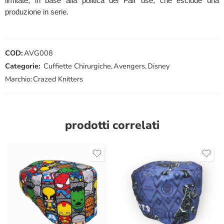
limitate, in base alla politica del Fair use, che esclude una
produzione in serie.
COD:
AVG008
Categorie:
Cuffiette Chirurgiche
,
Avengers
,
Disney
Marchio:
Crazed Knitters
prodotti correlati