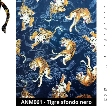
m
m
M
Se
sc
Ta