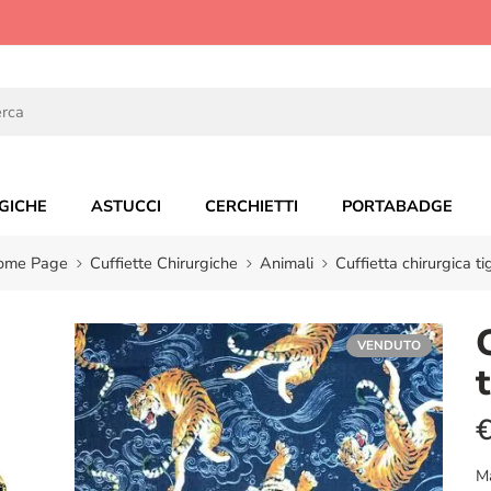
GICHE
ASTUCCI
CERCHIETTI
PORTABADGE
ome Page
Cuffiette Chirurgiche
Animali
Cuffietta chirurgica ti
VENDUTO
M