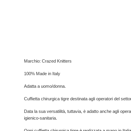
Marchio: Crazed Knitters
100% Made in Italy
Adatta a uomo/donna.
Cuffietta chirurgica tigre destinata agli operatori del settor
Data la sua versatilità, tuttavia, è adatto anche agli opera
igienico-sanitaria.
Ogni cuffietta chirurgica tigre è
realizzata a mano in Ital