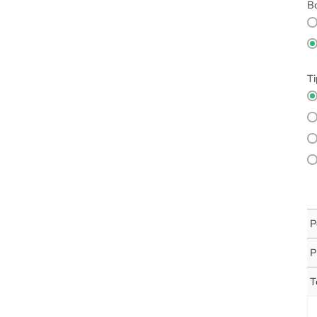
Bo
Ti
P
P
T