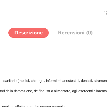
Descrizione
Recensioni (0)
e sanitario (medici, chirurghi, infermieri, anestesisti, dentisti, strumentis
tori della ristorazione, dell’industria alimentare, agli esercenti aliment
ia, qualche difetto potrebbe essere normale.