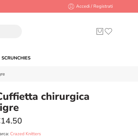
Accedi / Registrati
SCRUNCHIES
gre
Cuffietta chirurgica
tigre
€
14.50
arca:
Crazed Knitters