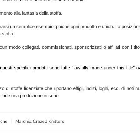
mento alla fantasia della stoffa.
rarsi un semplice esempio, poiché ogni prodotto è unico. La posizione 
 stoffa.
n modo collegati, commissionati, sponsorizzati o affiliati con i titola
i questi specifici prodotti sono tutte “lawfully made under this titl
zzo di stoffe licenziate che riportano effigi, indizi, loghi, ecc. di no
esclude una produzione in serie.
iche
Marchio:
Crazed Knitters