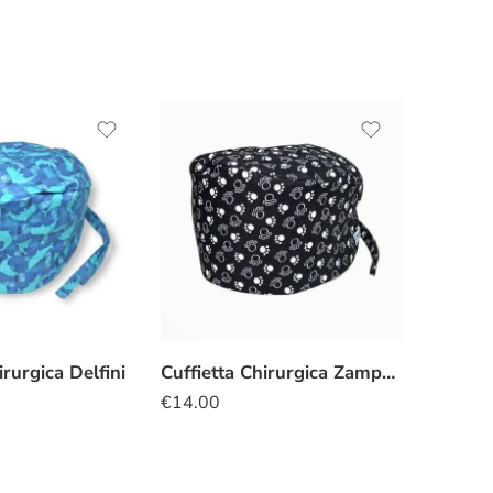
irurgica Delfini
Cuffietta Chirurgica Zampette gatto
€
14.00