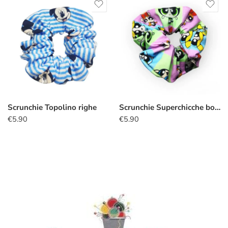
Scrunchie Topolino righe
Scrunchie Superchicche boxed
€
5.90
€
5.90