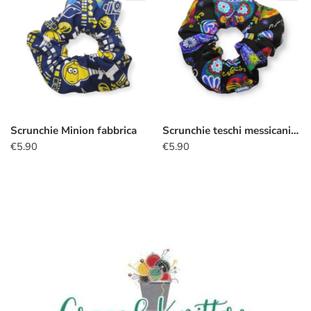
Scrunchie Minion fabbrica
Scrunchie teschi messicani colorati
€
5.90
€
5.90