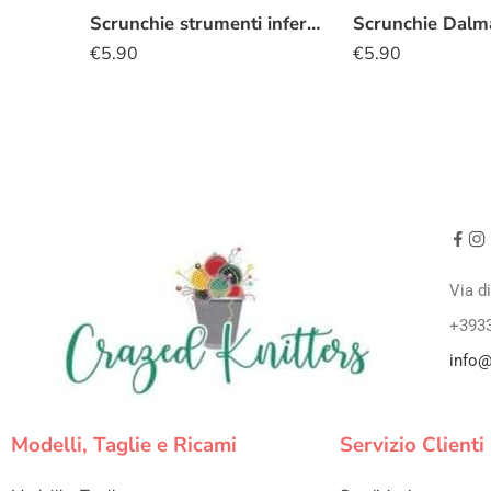
Scrunchie strumenti infermiere
Scrunchie Dalma
€
5.90
€
5.90
Via d
+393
info@
Modelli, Taglie e Ricami
Servizio Clienti