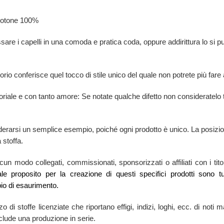
 cotone 100%
issare i capelli in una comoda e pratica coda, oppure addirittura lo si
o conferisce quel tocco di stile unico del quale non potrete più fare
iale e con tanto amore: Se notate qualche difetto non consideratelo
erarsi un semplice esempio, poiché ogni prodotto è unico. La posizione
 stoffa.
n modo collegati, commissionati, sponsorizzati o affiliati con i titola
tale proposito per la creazione di questi specifici prodotti sono t
io di esaurimento.
zzo di stoffe licenziate che riportano effigi, indizi, loghi, ecc. di no
esclude una produzione in serie.