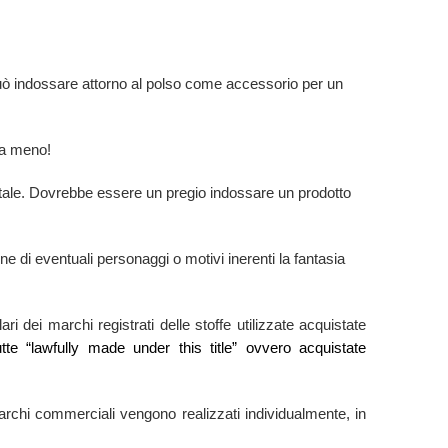
 può indossare attorno al polso come accessorio per un
 a meno!
 tale. Dovrebbe essere un pregio indossare un prodotto
 di eventuali personaggi o motivi inerenti la fantasia
ri dei marchi registrati delle stoffe utilizzate acquistate
utte “lawfully made under this title” ovvero acquistate
ti marchi commerciali vengono realizzati individualmente, in