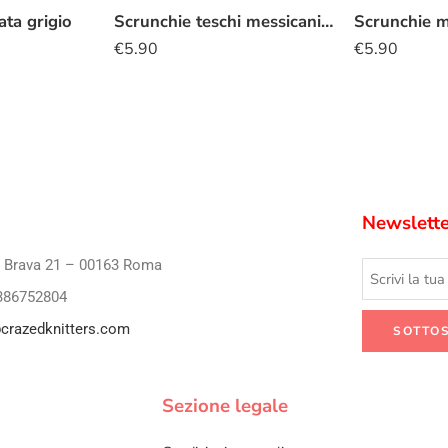
ta grigio
Scrunchie teschi messicani colorati
Scrunchie m
€
5.90
€
5.90
Newslette
i Brava 21 – 00163 Roma
386752804
crazedknitters.com
Sezione legale