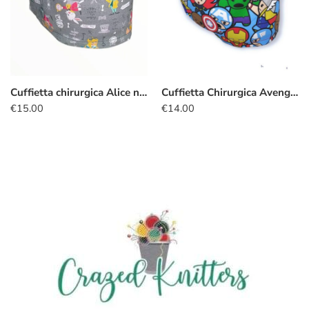
Cuffietta chirurgica Alice nel Paese delle Meraviglie grigio
Cuffietta Chirurgica Avengers kawaii azzurro
€
15.00
€
14.00