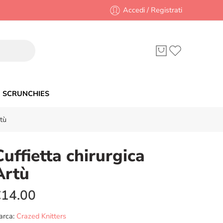
Accedi / Registrati
SCRUNCHIES
tù
Cuffietta chirurgica
Artù
€
14.00
arca:
Crazed Knitters