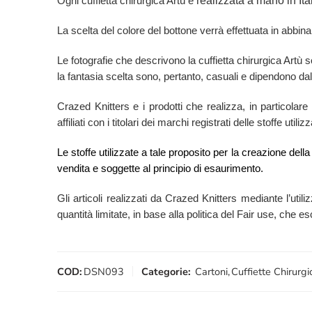
realizzata a mano in Ita
Ogni cuffietta chirurgica Artù è
La scelta del colore del bottone verrà effettuata in abbina
Le fotografie che descrivono la cuffietta chirurgica Artù
la fantasia scelta sono, pertanto, casuali e dipendono dal 
Crazed Knitters e i prodotti che realizza, in particola
affiliati con i titolari dei marchi registrati delle stoffe ut
Le stoffe utilizzate a tale proposito per la creazione del
vendita e soggette al principio di esaurimento.
Gli articoli realizzati da Crazed Knitters mediante l’utili
quantità limitate, in base alla politica del Fair use, che 
COD:
DSN093
Categorie:
Cartoni
,
Cuffiette Chirurgi