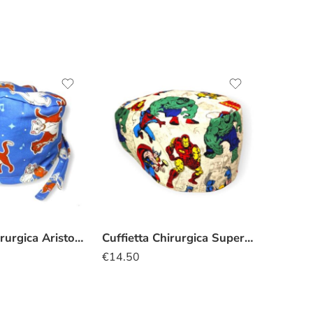
Cuffietta chirurgica Aristogatti Duchessa Romeo
Cuffietta Chirurgica Supereroi old style
€
14.50