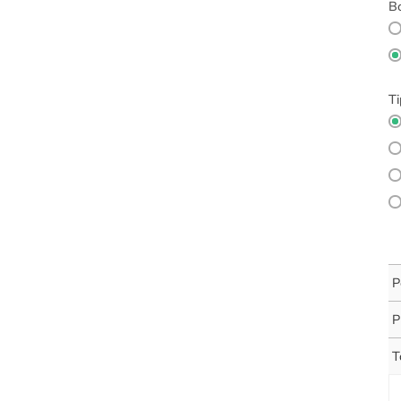
Bo
Ti
P
P
T