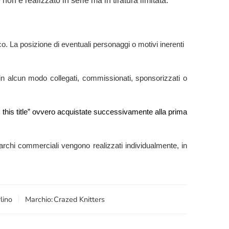
on è realizzato in serie ma in tiratura limitata.
o. La posizione di eventuali personaggi o motivi inerenti
 in alcun modo collegati, commissionati, sponsorizzati o
er this title” ovvero acquistate successivamente alla prima
ti marchi commerciali vengono realizzati individualmente, in
lino
Marchio:
Crazed Knitters