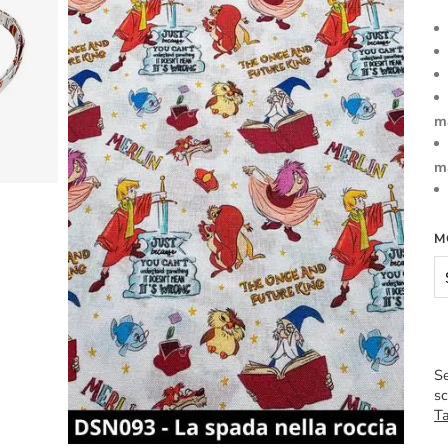
m
m
M
Se
sc
Ta