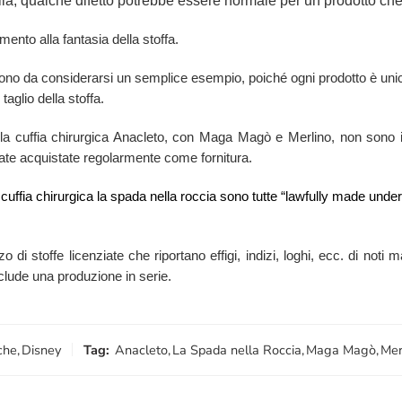
lia, qualche difetto potrebbe essere normale per un prodotto che n
mento alla fantasia della stoffa.
 sono da considerarsi un semplice esempio, poiché ogni prodotto è unic
taglio della stoffa.
re la cuffia chirurgica Anacleto, con Maga Magò e Merlino, non sono
ilizzate acquistate regolarmente come fornitura.
la cuffia chirurgica la spada nella roccia sono tutte “lawfully made und
zzo di stoffe licenziate che riportano effigi, indizi, loghi, ecc. di no
esclude una produzione in serie.
che
,
Disney
Tag:
Anacleto
,
La Spada nella Roccia
,
Maga Magò
,
Mer