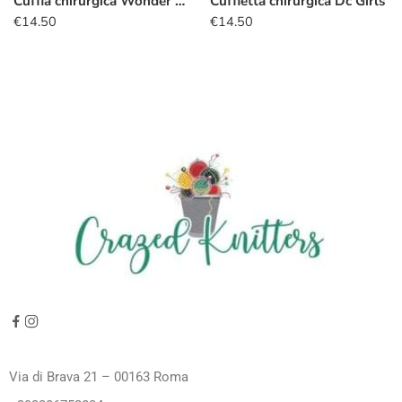
Cuffia chirurgica Wonder Woman logo rosa
Cuffietta chirurgica Dc Girls
€
14.50
€
14.50
Via di Brava 21 – 00163 Roma