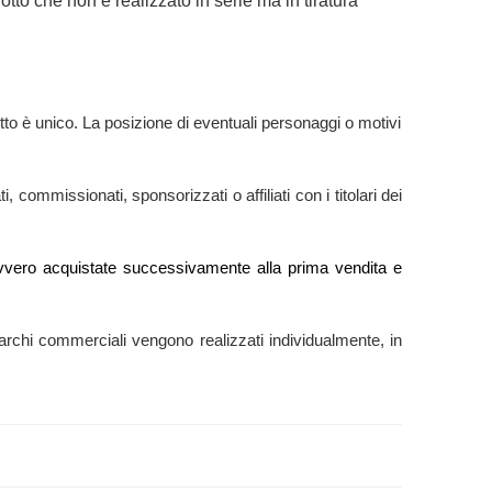
tto che non è realizzato in serie ma in tiratura
to è unico. La posizione di eventuali personaggi o motivi
 commissionati, sponsorizzati o affiliati con i titolari dei
e” ovvero acquistate successivamente alla prima vendita e
ti marchi commerciali vengono realizzati individualmente, in