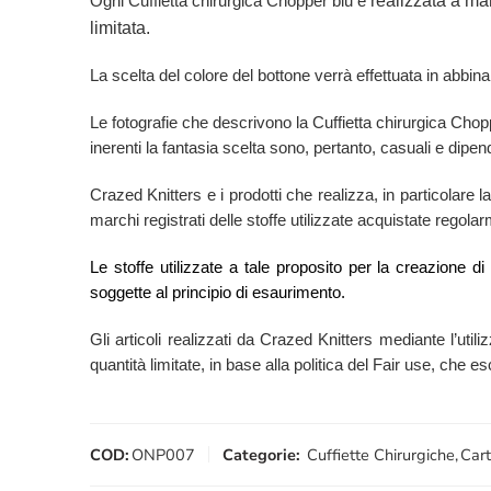
realizzata a man
Ogni Cuffietta chirurgica Chopper blu è
limitata.
La scelta del colore del bottone verrà effettuata in abbina
Le fotografie che descrivono la Cuffietta chirurgica Cho
inerenti la fantasia scelta sono, pertanto, casuali e dipend
Crazed Knitters e i prodotti che realizza, in particolare l
marchi registrati delle stoffe utilizzate acquistate regol
Le stoffe utilizzate a tale proposito per la creazione d
soggette al principio di esaurimento.
Gli articoli realizzati da Crazed Knitters mediante l’utili
quantità limitate, in base alla politica del Fair use, che 
COD:
ONP007
Categorie:
Cuffiette Chirurgiche
,
Cart