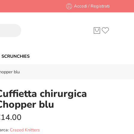
Accedi / Registrati
SCRUNCHIES
Chopper blu
Cuffietta chirurgica
Chopper blu
€
14.00
arca:
Crazed Knitters