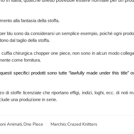
o in Italia, qualche difetto potrebbe essere normale per un prodo
mento alla fantasia della stoffa.
pper blu sono da considerarsi un semplice esempio, poiché ogni prodot
ono dal taglio della stoffa.
a cuffia chirurgica chopper one piece, non sono in alcun modo collegati,
armente come fornitura.
i questi specifici prodotti sono tutte “lawfully made under this titl
zzo di stoffe licenziate che riportano effigi, indizi, loghi, ecc. di no
esclude una produzione in serie.
oni Animati
,
One Piece
Marchio:
Crazed Knitters