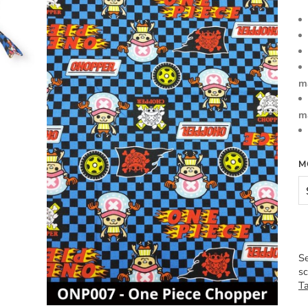
m
m
M
Se
sc
Ta