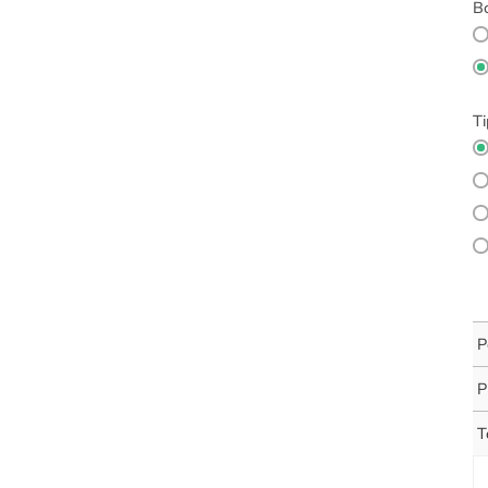
Bo
Ti
P
P
T