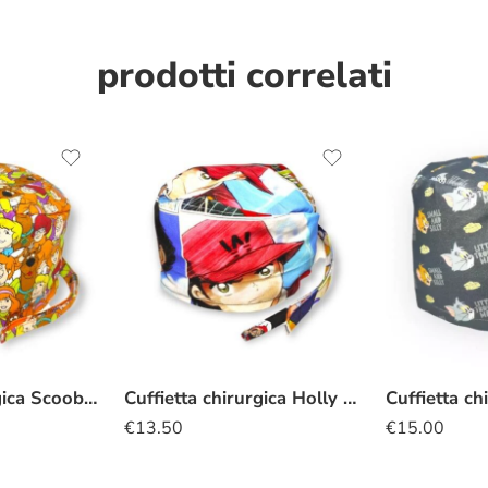
prodotti correlati
Cuffietta chirurgica Scooby-Doo gang
Cuffietta chirurgica Holly e Benji
€
13.50
€
15.00