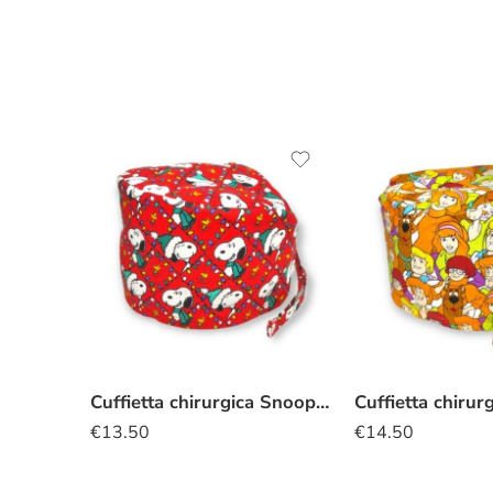
Cuffietta chirurgica Snoopy luci natalizie
€
13.50
€
14.50