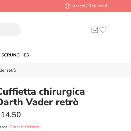
Accedi / Registrati
SCRUNCHIES
der retrò
Cuffietta chirurgica
Darth Vader retrò
€
14.50
arca:
Crazed Knitters