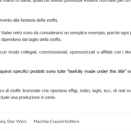
a mano in Italia, qualche difetto potrebbe essere normale per un 
mento alla fantasia della stoffa.
th Vader retrò sono da considerarsi un semplice esempio, poiché ogni p
 dipendono dal taglio della stoffa.
n modo collegati, commissionati, sponsorizzati o affiliati con i titola
i questi specifici prodotti sono tutte “lawfully made under this titl
zzo di stoffe licenziate che riportano effigi, indizi, loghi, ecc. di no
esclude una produzione in serie.
ney
,
Star Wars
Marchio:
Crazed Knitters