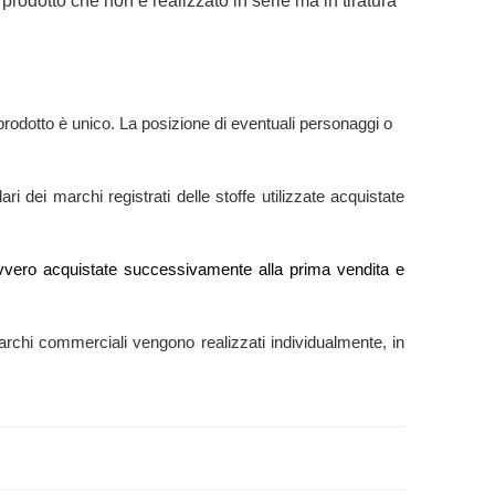
prodotto che non è realizzato in serie ma in tiratura
rodotto è unico. La posizione di eventuali personaggi o
ri dei marchi registrati delle stoffe utilizzate acquistate
e” ovvero acquistate successivamente alla prima vendita e
ti marchi commerciali vengono realizzati individualmente, in