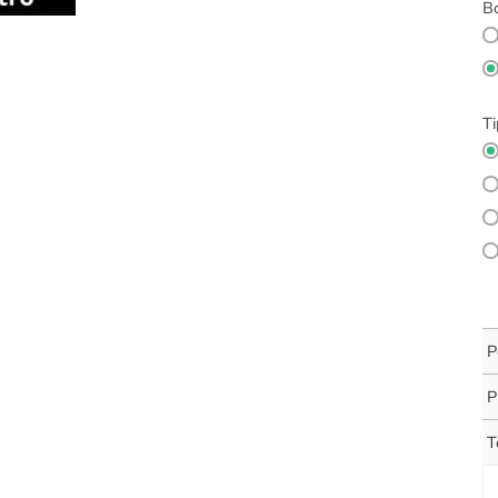
Bo
Ti
P
P
T