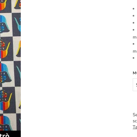
m
m
M
Se
sc
Ta