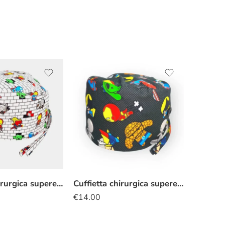
Cuffietta chirurgica supereroi kawaii mattoncini
Cuffietta chirurgica supereroi kawaii nero
€
14.00