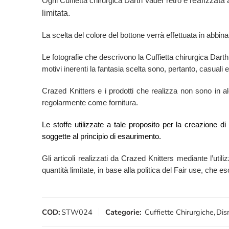
realizzata 
Ogni Cuffietta chirurgica Darth Vader retrò è
limitata.
La scelta del colore del bottone verrà effettuata in abbina
Le fotografie che descrivono la Cuffietta chirurgica Dar
motivi inerenti la fantasia scelta sono, pertanto, casuali e
Crazed Knitters e i prodotti che realizza non sono in alcu
regolarmente come fornitura.
Le stoffe utilizzate a tale proposito per la creazione d
soggette al principio di esaurimento.
Gli articoli realizzati da Crazed Knitters mediante l’utili
quantità limitate, in base alla politica del Fair use, che 
COD:
STW024
Categorie:
Cuffiette Chirurgiche
,
Dis