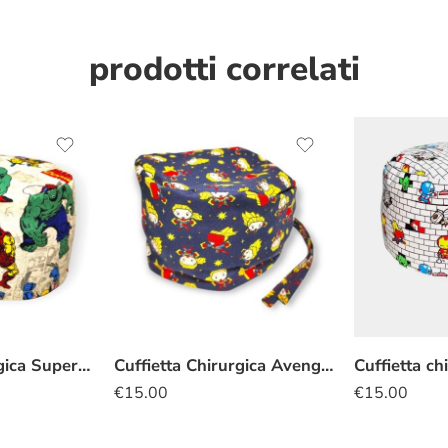
prodotti correlati
Cuffietta Chirurgica Supereroi old style
Cuffietta Chirurgica Avengers Capitan Marvel
€
15.00
€
15.00