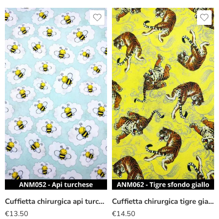
Cuffietta chirurgica api turchese
Cuffietta chirurgica tigre giallo
€
13.50
€
14.50