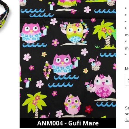
m
m
M
Se
sc
Ta