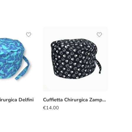
irurgica Delfini
Cuffietta Chirurgica Zampette gatto
€
14.00