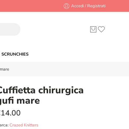
Accedi / Registrati
SCRUNCHIES
 mare
Cuffietta chirurgica
gufi mare
€
14.00
arca:
Crazed Knitters