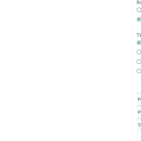
Bo
Ti
P
P
T