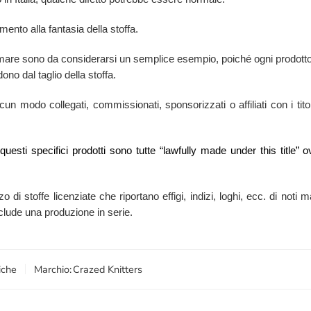
mento alla fantasia della stoffa.
i mare sono da considerarsi un semplice esempio, poiché ogni prodotto
ono dal taglio della stoffa.
n modo collegati, commissionati, sponsorizzati o affiliati con i titola
i questi specifici prodotti sono tutte “lawfully made under this titl
zzo di stoffe licenziate che riportano effigi, indizi, loghi, ecc. di no
esclude una produzione in serie.
iche
Marchio:
Crazed Knitters