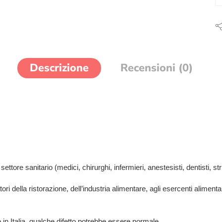
Descrizione
Recensioni (0)
ttore sanitario (medici, chirurghi, infermieri, anestesisti, dentisti, stru
tori della ristorazione, dell’industria alimentare, agli esercenti aliment
 in Italia, qualche difetto potrebbe essere normale.