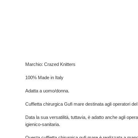
Marchio: Crazed Knitters
100% Made in Italy
Adatta a uomo/donna.
Cuffietta chirurgica Gufi mare destinata agli operatori del se
Data la sua versatilità, tuttavia, è adatto anche agli opera
igienico-sanitaria.
Questa cuffietta chirurgica gufi mare è
realizzata a mano