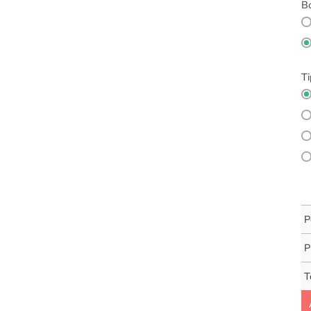
Bo
Ti
P
P
T