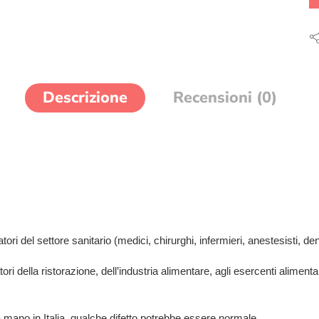
Descrizione
Recensioni (0)
ri del settore sanitario (medici, chirurghi, infermieri, anestesisti, dentis
tori della ristorazione, dell’industria alimentare, agli esercenti aliment
a mano in Italia, qualche difetto potrebbe essere normale.