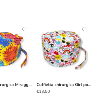
Cuffietta chirurgica Miraggio floreale
Cuffietta chirurgica Girl power
€
13.50