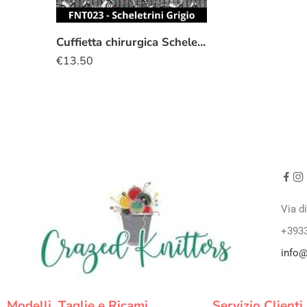
Cuffietta chirurgica Scheletrini
€
13.50
Via d
+393
info@
Modelli, Taglie e Ricami
Servizio Clienti