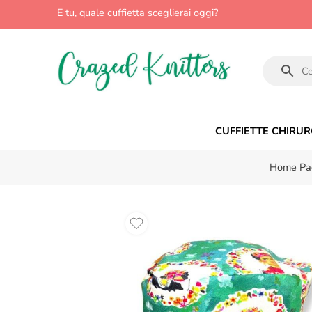
E tu, quale cuffietta sceglierai oggi?
CUFFIETTE CHIRUR
Home Pa