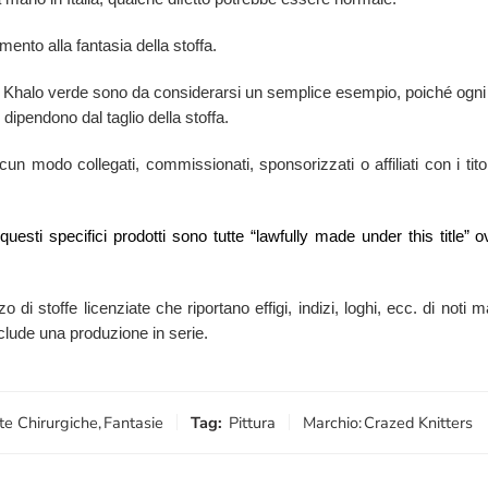
mento alla fantasia della stoffa.
da Khalo verde sono da considerarsi un semplice esempio, poiché ogni 
 dipendono dal taglio della stoffa.
n modo collegati, commissionati, sponsorizzati o affiliati con i titola
i questi specifici prodotti sono tutte “lawfully made under this titl
zzo di stoffe licenziate che riportano effigi, indizi, loghi, ecc. di no
esclude una produzione in serie.
te Chirurgiche
,
Fantasie
Tag:
Pittura
Marchio:
Crazed Knitters