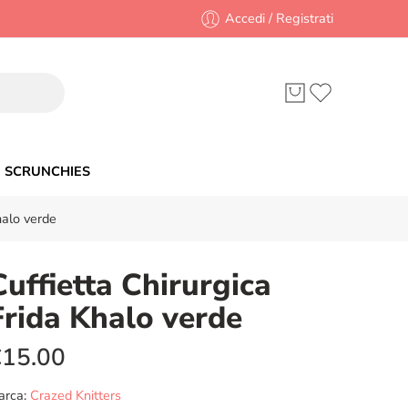
Accedi / Registrati
SCRUNCHIES
halo verde
Cuffietta Chirurgica
Frida Khalo verde
€
15.00
arca:
Crazed Knitters