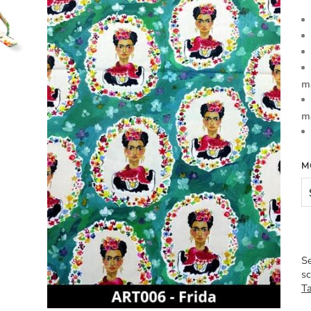
m
m
M
Se
sc
Ta