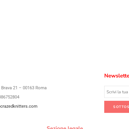
Newslette
i Brava 21 – 00163 Roma
386752804
crazedknitters.com
Sezione legale