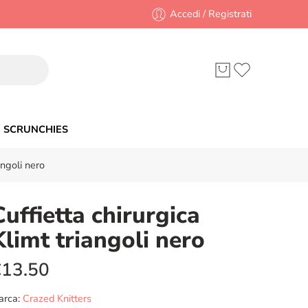
Accedi / Registrati
SCRUNCHIES
angoli nero
Cuffietta chirurgica
Klimt triangoli nero
€
13.50
arca:
Crazed Knitters