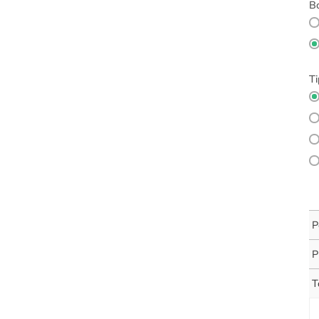
Bo
Ti
P
P
T