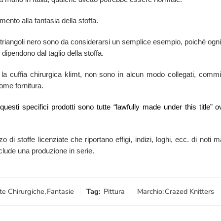
mento alla fantasia della stoffa.
t triangoli nero sono da considerarsi un semplice esempio, poiché ogni
 dipendono dal taglio della stoffa.
 la cuffia chirurgica klimt, non sono in alcun modo collegati, commissi
come fornitura.
i questi specifici prodotti sono tutte “lawfully made under this titl
zzo di stoffe licenziate che riportano effigi, indizi, loghi, ecc. di no
esclude una produzione in serie.
te Chirurgiche
,
Fantasie
Tag:
Pittura
Marchio:
Crazed Knitters