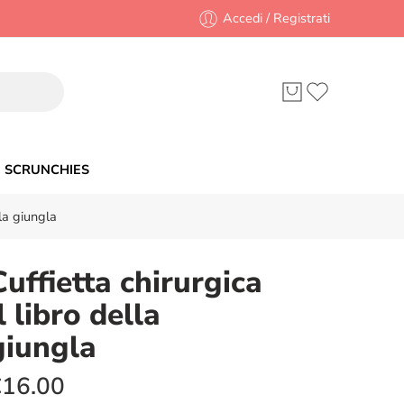
Accedi / Registrati
SCRUNCHIES
lla giungla
Cuffietta chirurgica
l libro della
giungla
€
16.00