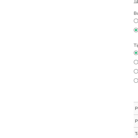
Ta
Bo
Ti
P
P
T