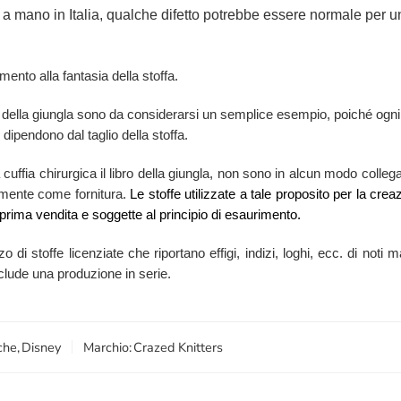
 a mano in Italia, qualche difetto potrebbe essere normale per un
mento alla fantasia della stoffa.
ibro della giungla sono da considerarsi un semplice esempio, poiché ogn
 dipendono dal taglio della stoffa.
 cuffia chirurgica il libro della giungla, non sono in alcun modo collegati
larmente come fornitura.
Le stoffe utilizzate a tale proposito per la crea
prima vendita e soggette al principio di esaurimento.
zzo di stoffe licenziate che riportano effigi, indizi, loghi, ecc. di no
esclude una produzione in serie.
che
,
Disney
Marchio:
Crazed Knitters