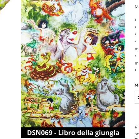
M
m
m
M
Se
sc