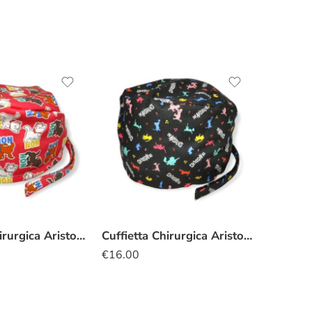
Cuffietta Chirurgica Aristogatti gattini
Cuffietta Chirurgica Aristogatti all that jazz
€
16.00