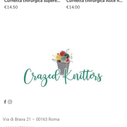
Cuffietta chirurgica supereroi fumetti
Cuffietta chirurgica Alice nel Paese delle Meraviglie turchese
€
14.50
€
14.00
Via di Brava 21 – 00163 Roma