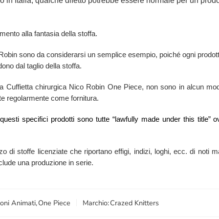
 in Italia, qualche difetto potrebbe essere normale per un prodot
mento alla fantasia della stoffa.
o Robin sono da considerarsi un semplice esempio, poiché ogni prodott
ono dal taglio della stoffa.
 la Cuffietta chirurgica Nico Robin One Piece, non sono in alcun modo
state regolarmente come fornitura.
i questi specifici prodotti sono tutte “lawfully made under this titl
zzo di stoffe licenziate che riportano effigi, indizi, loghi, ecc. di no
esclude una produzione in serie.
oni Animati
,
One Piece
Marchio:
Crazed Knitters