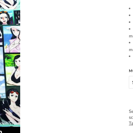
m
m
M
Se
sc
Ta