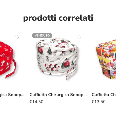
prodotti correlati
VENDUTO
Cuffietta Chirurgica Snoopy natalizia rosso
Cuffietta Chirurgica Snoopy natalizia bianco
Cuffietta C
€
14.50
€
13.50