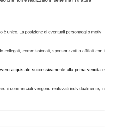
to che non è realizzato in serie ma in tiratura
o è unico. La posizione di eventuali personaggi o motivi
 collegati, commissionati, sponsorizzati o affiliati con i
e” ovvero acquistate successivamente alla prima vendita e
ti marchi commerciali vengono realizzati individualmente, in