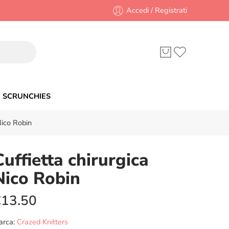
Accedi / Registrati
SCRUNCHIES
Nico Robin
Cuffietta chirurgica
Nico Robin
€
13.50
arca:
Crazed Knitters