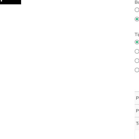
Bo
Ti
P
P
T