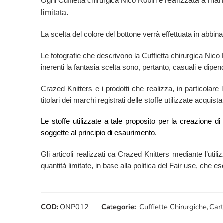
realizzata a mano
Ogni Cuffietta chirurgica Nico Robin è
limitata.
La scelta del colore del bottone verrà effettuata in abbina
Le fotografie che descrivono la Cuffietta chirurgica Nic
inerenti la fantasia scelta sono, pertanto, casuali e dipend
Crazed Knitters e i prodotti che realizza, in particolare
titolari dei marchi registrati delle stoffe utilizzate acqui
Le stoffe utilizzate a tale proposito per la creazione d
soggette al principio di esaurimento.
Gli articoli realizzati da Crazed Knitters mediante l’utili
quantità limitate, in base alla politica del Fair use, che 
COD:
ONP012
Categorie:
Cuffiette Chirurgiche
,
Cart