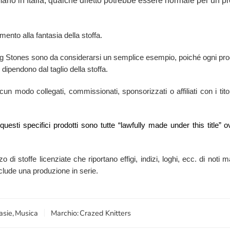
mano in Italia, qualche difetto potrebbe essere normale per un pro
mento alla fantasia della stoffa.
ling Stones sono da considerarsi un semplice esempio, poiché ogni pro
 dipendono dal taglio della stoffa.
n modo collegati, commissionati, sponsorizzati o affiliati con i titola
i questi specifici prodotti sono tutte “lawfully made under this titl
zzo di stoffe licenziate che riportano effigi, indizi, loghi, ecc. di no
esclude una produzione in serie.
asie
,
Musica
Marchio:
Crazed Knitters