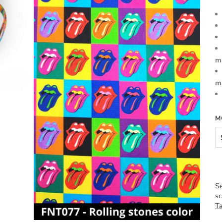
m
m
M
Se
sc
Ta