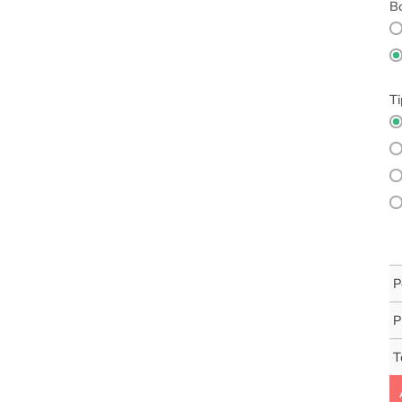
Bo
Ti
P
P
T