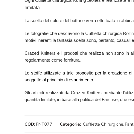
realizzata a 
Ogni Cuffietta chirurgica Rolling Stones è
limitata.
La scelta del colore del bottone verrà effettuata in abbina
Le fotografie che descrivono la Cuffietta chirurgica Rol
motivi inerenti la fantasia scelta sono, pertanto, casuali e
Crazed Knitters e i prodotti che realizza non sono in alcu
regolarmente come fornitura.
Le stoffe utilizzate a tale proposito per la creazione d
soggette al principio di esaurimento.
Gli articoli realizzati da Crazed Knitters mediante l’utili
quantità limitate, in base alla politica del Fair use, che 
COD:
FNT077
Categorie:
Cuffiette Chirurgiche
,
Fant