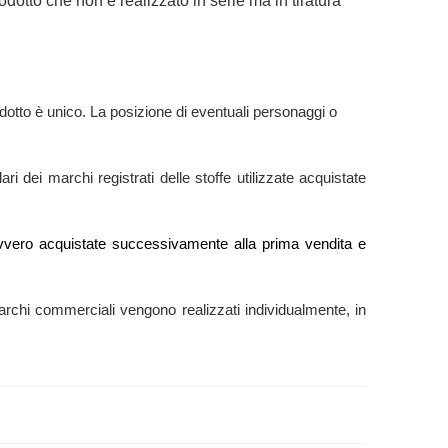
dotto che non è realizzato in serie ma in tiratura
dotto è unico. La posizione di eventuali personaggi o
ri dei marchi registrati delle stoffe utilizzate acquistate
e” ovvero acquistate successivamente alla prima vendita e
ti marchi commerciali vengono realizzati individualmente, in