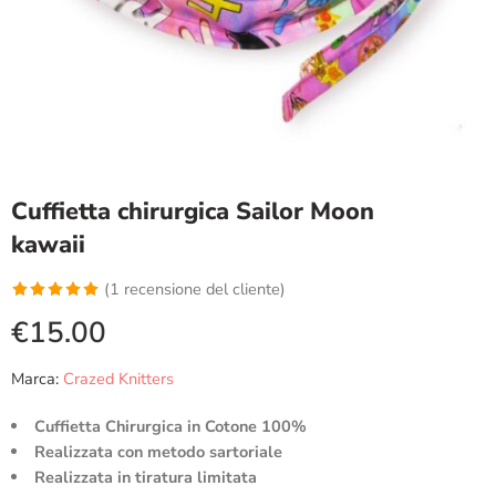
Cuffietta chirurgica Sailor Moon
kawaii
(
1
recensione del cliente)
Valutato
1
€
15.00
5.00
su 5
su base di
Marca:
Crazed Knitters
recensioni
Cuffietta Chirurgica in Cotone 100%
Realizzata con metodo sartoriale
Realizzata in tiratura limitata