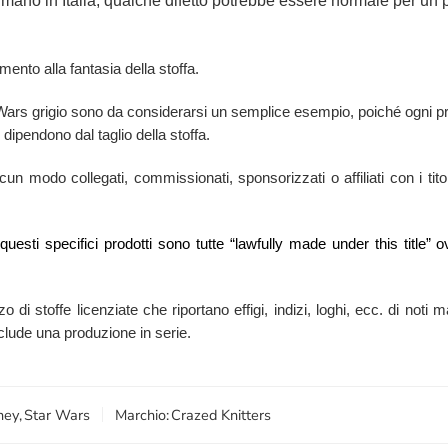
 mano in Italia, qualche difetto potrebbe essere normale per un p
mento alla fantasia della stoffa.
r Wars grigio sono da considerarsi un semplice esempio, poiché ogni pr
 dipendono dal taglio della stoffa.
n modo collegati, commissionati, sponsorizzati o affiliati con i titola
i questi specifici prodotti sono tutte “lawfully made under this titl
zzo di stoffe licenziate che riportano effigi, indizi, loghi, ecc. di no
esclude una produzione in serie.
ney
,
Star Wars
Marchio:
Crazed Knitters