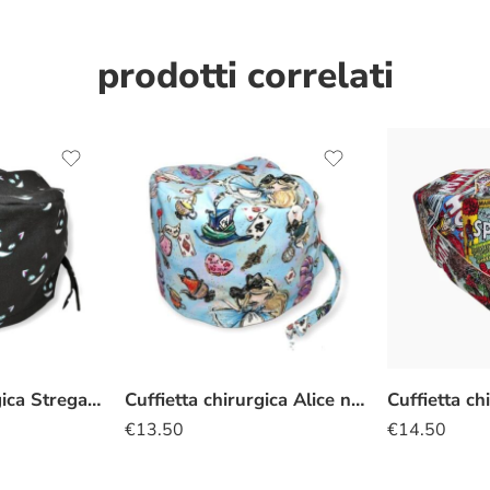
prodotti correlati
Cuffietta chirurgica Stregatto silhouette nero
Cuffietta chirurgica Alice nel Paese delle Meraviglie azzurro
€
13.50
€
14.50