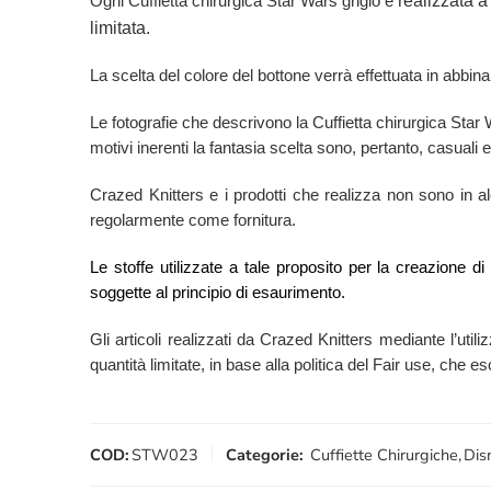
realizzata a
Ogni Cuffietta chirurgica Star Wars grigio è
limitata.
La scelta del colore del bottone verrà effettuata in abbina
Le fotografie che descrivono la Cuffietta chirurgica Sta
motivi inerenti la fantasia scelta sono, pertanto, casuali e
Crazed Knitters e i prodotti che realizza non sono in alcu
regolarmente come fornitura.
Le stoffe utilizzate a tale proposito per la creazione d
soggette al principio di esaurimento.
Gli articoli realizzati da Crazed Knitters mediante l’utili
quantità limitate, in base alla politica del Fair use, che 
COD:
STW023
Categorie:
Cuffiette Chirurgiche
,
Dis