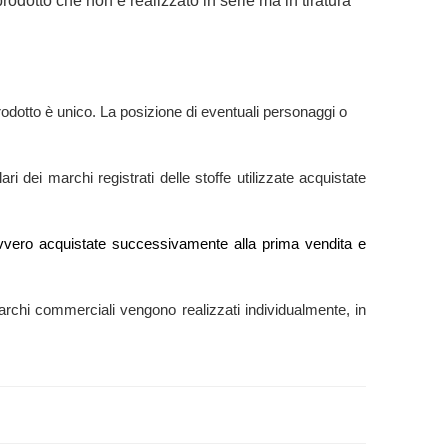
rodotto che non è realizzato in serie ma in tiratura
odotto è unico. La posizione di eventuali personaggi o
ri dei marchi registrati delle stoffe utilizzate acquistate
e” ovvero acquistate successivamente alla prima vendita e
ti marchi commerciali vengono realizzati individualmente, in