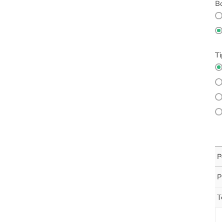
Bo
Ti
P
P
T