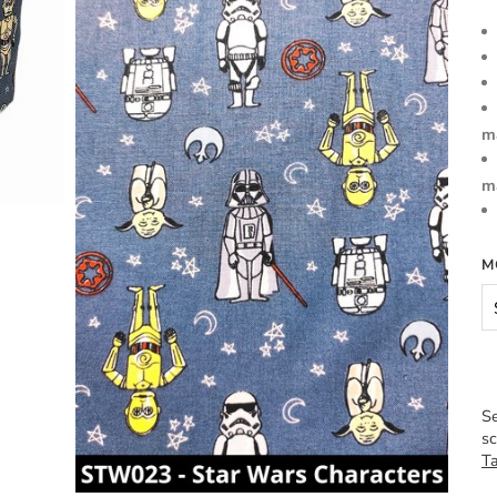
m
m
M
Se
sc
Ta