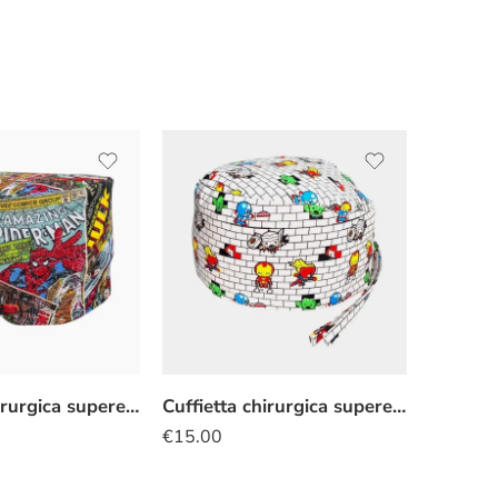
Cuffietta chirurgica supereroi fumetti
Cuffietta chirurgica supereroi kawaii mattoncini
€
15.00