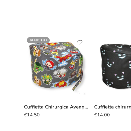
VENDUTO
Cuffietta Chirurgica Avengers Kawaii grigio
€
14.50
€
14.00