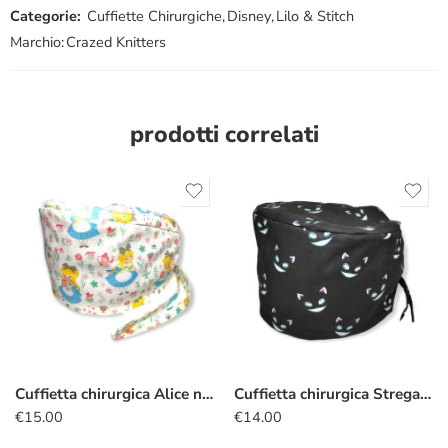
Categorie:
Cuffiette Chirurgiche
,
Disney
,
Lilo & Stitch
Marchio:
Crazed Knitters
prodotti correlati
Cuffietta chirurgica Alice nel Paese delle Meraviglie fiorellini
Cuffietta chirurgica Stregatto silhouette nero
€
15.00
€
14.00