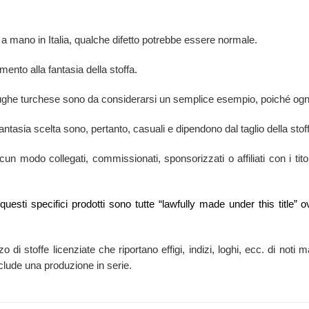
 a mano in Italia, qualche difetto potrebbe essere normale.
mento alla fantasia della stoffa.
tarughe turchese sono da considerarsi un semplice esempio, poiché ogni
antasia scelta sono, pertanto, casuali e dipendono dal taglio della stof
n modo collegati, commissionati, sponsorizzati o affiliati con i titola
i questi specifici prodotti sono tutte “lawfully made under this titl
zzo di stoffe licenziate che riportano effigi, indizi, loghi, ecc. di no
esclude una produzione in serie.