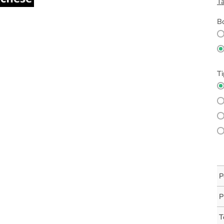
Ta
Bo
Ti
P
P
T