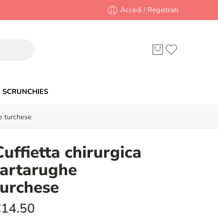
Accedi / Registrati
SCRUNCHIES
he turchese
Cuffietta chirurgica
tartarughe
turchese
€
14.50