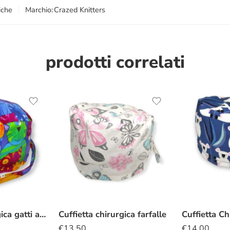
iche
Marchio:
Crazed Knitters
prodotti correlati
Cuffietta chirurgica gatti arcobaleno
Cuffietta chirurgica farfalle
Cuffietta Ch
€
13.50
€
14.00