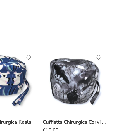
irurgica Koala
Cuffietta Chirurgica Corvi spettrali
€
15.00