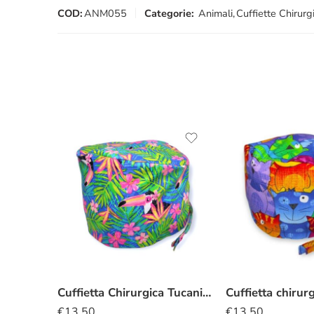
COD:
ANM055
Categorie:
Animali
,
Cuffiette Chirurg
Cuffietta Chirurgica Tucani Sterlizia
€
13.50
€
13.50