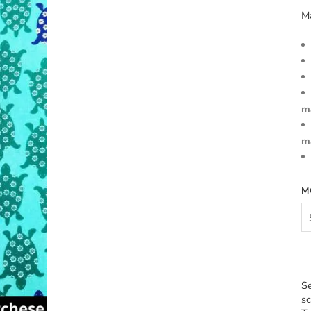
M
m
m
M
Se
sc