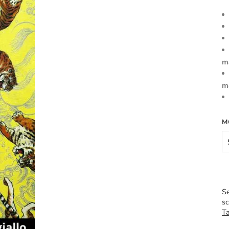
m
m
M
Se
sc
Ta