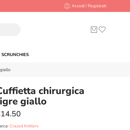
Accedi / Registrati
SCRUNCHIES
giallo
Cuffietta chirurgica
tigre giallo
€
14.50
arca:
Crazed Knitters