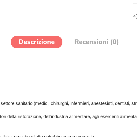
Descrizione
Recensioni (0)
settore sanitario (medici, chirurghi, infermieri, anestesisti, dentisti, stru
tori della ristorazione, dell’industria alimentare, agli esercenti aliment
 Italia, qualche difetto potrebbe essere normale.