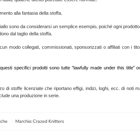
mento alla fantasia della stoffa.
e giallo sono da considerarsi un semplice esempio, poiché ogni prodotto
ono dal taglio della stoffa.
n modo collegati, commissionati, sponsorizzati o affiliati con i titola
i questi specifici prodotti sono tutte “lawfully made under this titl
zzo di stoffe licenziate che riportano effigi, indizi, loghi, ecc. di no
esclude una produzione in serie.
iche
Marchio:
Crazed Knitters