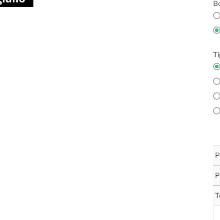
Bo
Ti
P
P
T