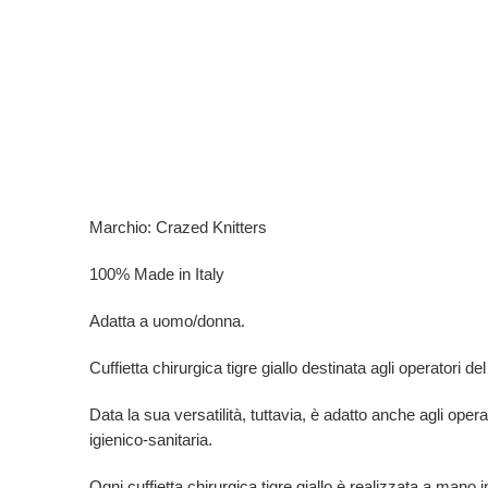
Marchio: Crazed Knitters
100% Made in Italy
Adatta a uomo/donna.
Cuffietta chirurgica tigre giallo destinata agli operatori del 
Data la sua versatilità, tuttavia, è adatto anche agli opera
igienico-sanitaria.
Ogni cuffietta chirurgica tigre giallo è
realizzata a mano in