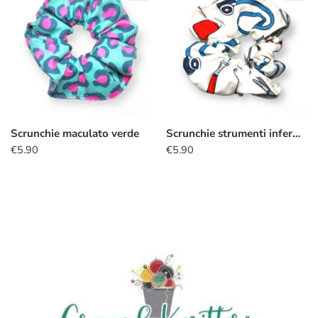
Scrunchie maculato verde
Scrunchie strumenti infermiere
€
5.90
€
5.90