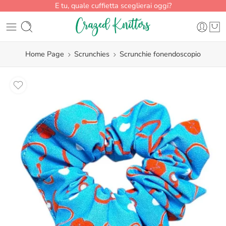
E tu, quale cuffietta sceglierai oggi?
Home Page
Scrunchies
Scrunchie fonendoscopio