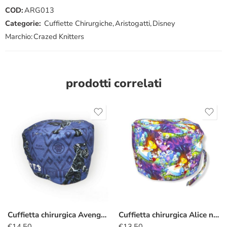
COD:
ARG013
Categorie:
Cuffiette Chirurgiche
,
Aristogatti
,
Disney
Marchio:
Crazed Knitters
prodotti correlati
Cuffietta chirurgica Avengers Black Panther
Cuffietta chirurgica Alice nel Paese delle Meraviglie viola
€
14.50
€
13.50