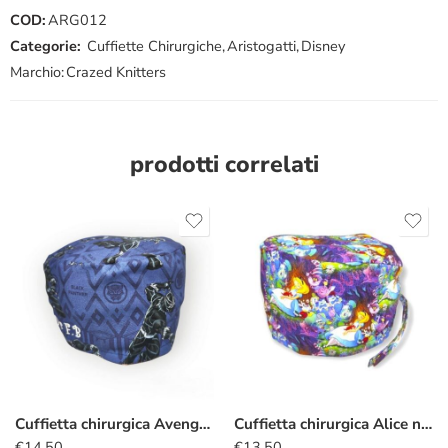
COD:
ARG012
Categorie:
Cuffiette Chirurgiche
,
Aristogatti
,
Disney
Marchio:
Crazed Knitters
prodotti correlati
Cuffietta chirurgica Avengers Black Panther
Cuffietta chirurgica Alice nel Paese delle Meraviglie viola
€
14.50
€
13.50