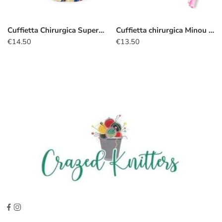
Cuffietta Chirurgica Supereroi old style
Cuffietta chirurgica Minou smile
€
14.50
€
13.50