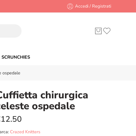
Accedi / Registrati
SCRUNCHIES
te ospedale
Cuffietta chirurgica
celeste ospedale
€
12.50
arca:
Crazed Knitters