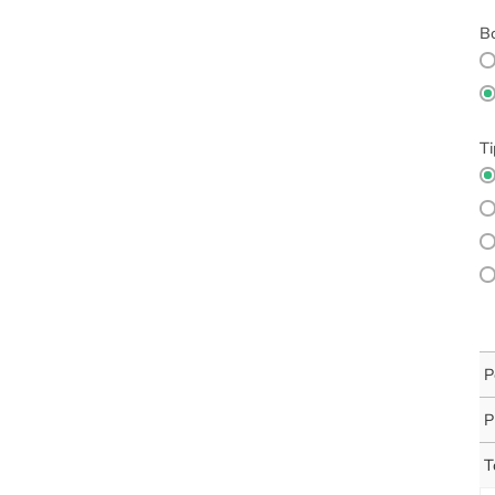
Bo
Ti
P
P
T