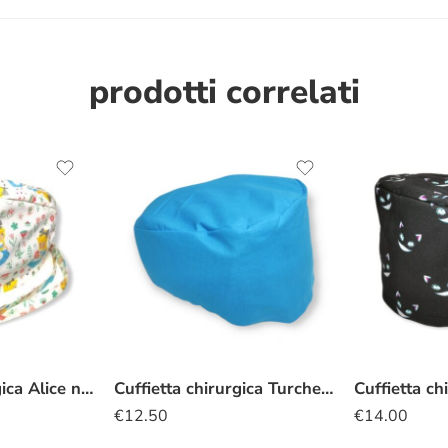
prodotti correlati
Cuffietta chirurgica Alice nel Paese delle Meraviglie fiorellini
Cuffietta chirurgica Turchese
€
12.50
€
14.00