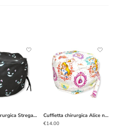
Cuffietta chirurgica Stregatto silhouette nero
Cuffietta chirurgica Alice nel Paese delle Meraviglie tè
€
14.00