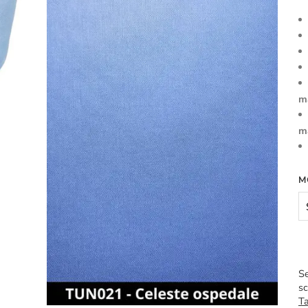
m
m
M
Se
sc
Ta