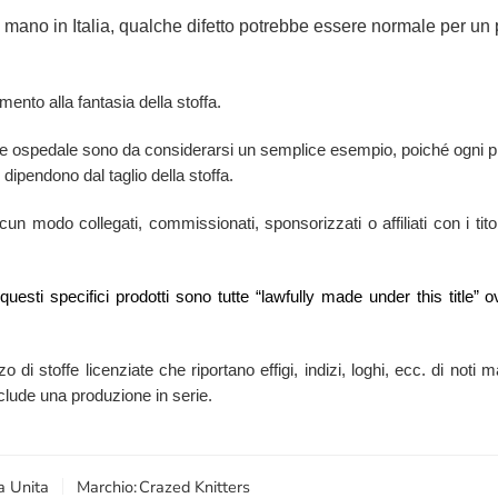
a mano in Italia, qualche difetto potrebbe essere normale per un p
mento alla fantasia della stoffa.
este ospedale sono da considerarsi un semplice esempio, poiché ogni p
 dipendono dal taglio della stoffa.
n modo collegati, commissionati, sponsorizzati o affiliati con i titola
i questi specifici prodotti sono tutte “lawfully made under this titl
zzo di stoffe licenziate che riportano effigi, indizi, loghi, ecc. di no
esclude una produzione in serie.
a Unita
Marchio:
Crazed Knitters