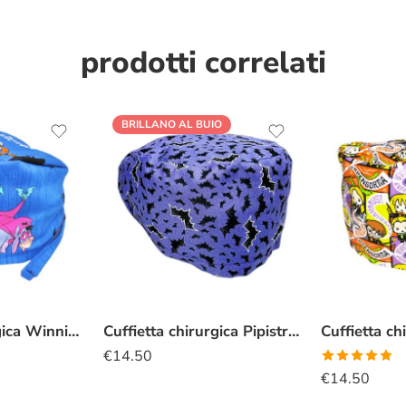
prodotti correlati
BRILLANO AL BUIO
Cuffietta chirurgica Winnie the pooh halloween
Cuffietta chirurgica Pipistrelli
€
14.50
Valutato
€
14.50
5.00
su 5