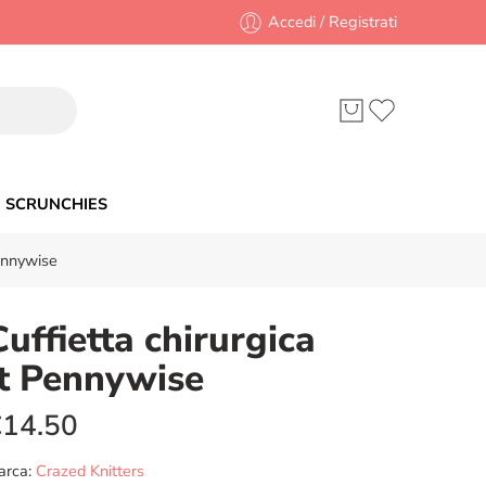
Accedi / Registrati
SCRUNCHIES
Pennywise
Cuffietta chirurgica
It Pennywise
€
14.50
arca:
Crazed Knitters