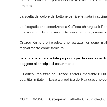
realizzata a ma
Ogni Cuffietta chirurgica It Pennywise è
limitata.
La scelta del colore del bottone verrà effettuata in abbina
Le fotografie che descrivono la Cuffietta chirurgica It 
motivi inerenti la fantasia scelta sono, pertanto, casuali e
Crazed Knitters e i prodotti che realizza non sono in alcu
regolarmente come fornitura.
Le stoffe utilizzate a tale proposito per la creazione d
soggette al principio di esaurimento.
Gli articoli realizzati da Crazed Knitters mediante l’utili
quantità limitate, in base alla politica del Fair use, che 
COD:
HLW056
Categorie:
Cuffiette Chirurgiche
,
Fil