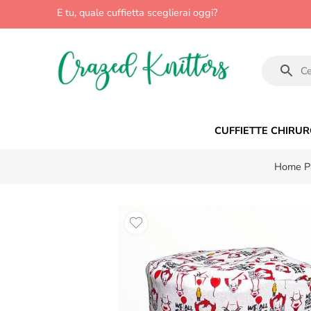
E tu, quale cuffietta sceglierai oggi?
CUFFIETTE CHIRUR
Home P