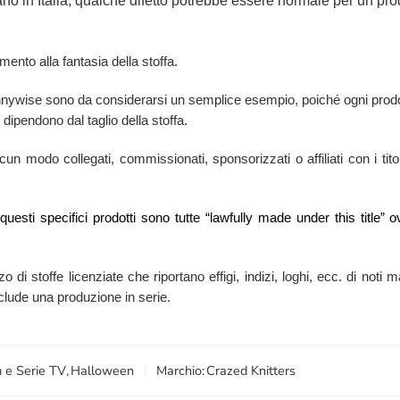
no in Italia, qualche difetto potrebbe essere normale per un prod
mento alla fantasia della stoffa.
Pennywise sono da considerarsi un semplice esempio, poiché ogni prodo
 dipendono dal taglio della stoffa.
n modo collegati, commissionati, sponsorizzati o affiliati con i titola
i questi specifici prodotti sono tutte “lawfully made under this titl
zzo di stoffe licenziate che riportano effigi, indizi, loghi, ecc. di no
esclude una produzione in serie.
m e Serie TV
,
Halloween
Marchio:
Crazed Knitters