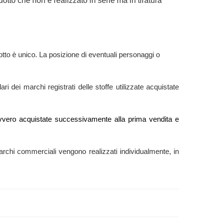
otto che non è realizzato in serie ma in tiratura
tto è unico. La posizione di eventuali personaggi o
ri dei marchi registrati delle stoffe utilizzate acquistate
e” ovvero acquistate successivamente alla prima vendita e
ti marchi commerciali vengono realizzati individualmente, in