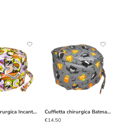
Cuffietta chirurgica Incantesimi
Cuffietta chirurgica Batman halloween
€
14.50