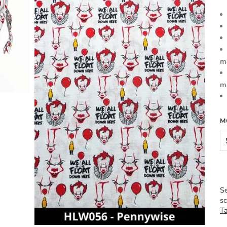
m
m
M
Se
sc
Ta