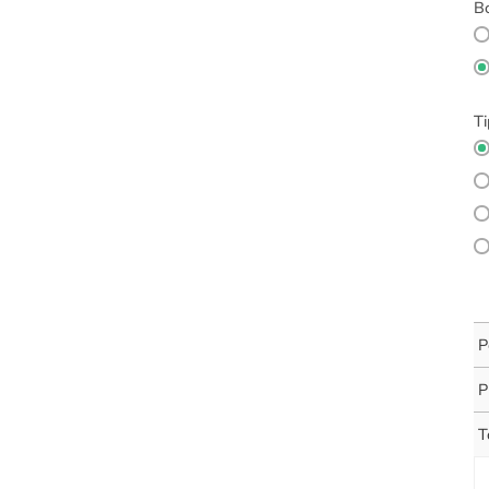
Bo
Ti
P
P
T